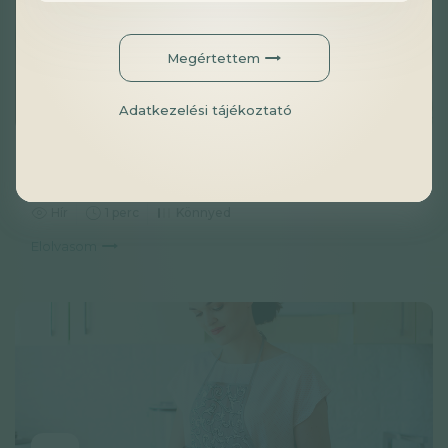
Megértettem
Adatkezelési tájékoztató
Egy olcsó sóhelyettesítő sokak életét
hosszabbíthatná meg
Hír
1 perc
Könnyed
Elolvasom