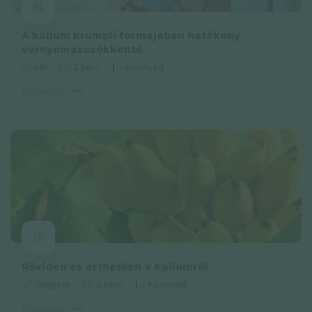
A kálium krumpli formájában hatékony
vérnyomáscsökkentő
Hír
2 perc
Könnyed
Elolvasom
Röviden és érthetően a Káliumról
Jegyzet
4 perc
Könnyed
Elolvasom