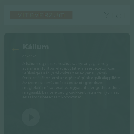
Kálium
A kálium egy esszenciális ásványi anyag, amely
számtalan fontos feladatot lát el a szervezetünkben.
Szükséges a folyadékháztartás egyensúlyának
fenntartásához, ami az egészségünk egyik alappillére.
Az izomösszehúzódások és az idegrendszer
megfelelő működéséhez egyaránt elengedhetetlen,
magasabb bevitele pedig csökkentheti a vérnyomást
és számos betegség kockázatát.
HU
GYIK
Impresszum