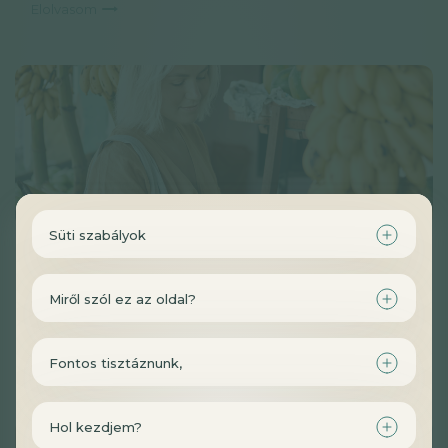
Elolvasom
Süti szabályok
A magasabb káliumbevitel jelentősen
csökkenti a vérnyomást, és szívbetegségek
Miről szól ez az oldal?
kockázatát
Hír
2 perc
Könnyed
Elolvasom
Fontos tisztáznunk,
Hol kezdjem?