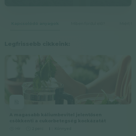
Adatkezelési tájékoztató
Hírlevél
Kapcsolódó anyagok
Miben fordul elő?
Miért fo
© GAL SynergyTech Zrt.
Legfrissebb cikkeink:
A magasabb káliumbevitel jelentősen
csökkenti a cukorbetegség kockázatát
Hír
2 perc
Könnyed