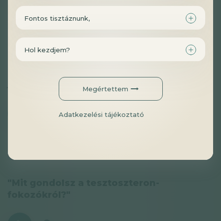
Fontos tisztáznunk,
#tesztoszteron
#shilajit
#ashwagandha
#edzés
Hol kezdjem?
"Tesztoszteronszint növelésére az
ashwagandha és shilajit mellett
javasolnál még valamit?"
Megértettem
Adatkezelési tájékoztató
00:00
-00:43
#tesztoszteron
#ashwagandha
#shilajit
"Mit gondolsz a tesztoszteron-
fokozókról?"