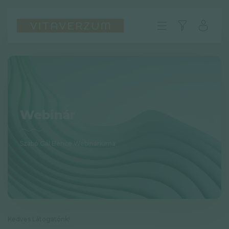
Webinár
Szabó Gál Bence Webináriuma
HU
GYIK
Impresszum
Kedves Látogatónk!