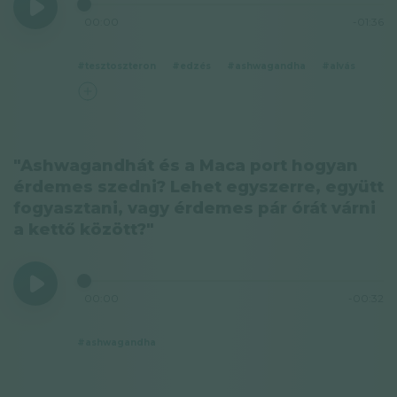
00:00
-01:36
#tesztoszteron
#edzés
#ashwagandha
#alvás
"Ashwagandhát és a Maca port hogyan
érdemes szedni? Lehet egyszerre, együtt
fogyasztani, vagy érdemes pár órát várni
a kettő között?"
00:00
-00:32
#ashwagandha