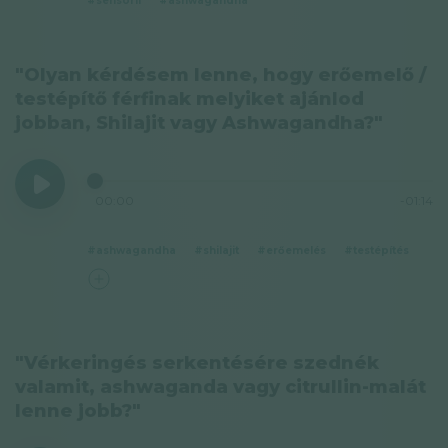
#sensoril
#ashwagandha
"Olyan kérdésem lenne, hogy erőemelő /
testépítő férfinak melyiket ajánlod
jobban, Shilajit vagy Ashwagandha?"
00:00
-01:14
#ashwagandha
#shilajit
#erőemelés
#testépítés
"Vérkeringés serkentésére szednék
valamit, ashwaganda vagy citrullin-malát
lenne jobb?"