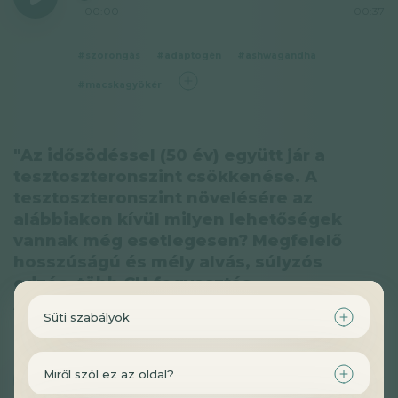
00:00
-00:37
#szorongás
#adaptogén
#ashwagandha
#macskagyökér
"Az idősödéssel (50 év) együtt jár a
tesztoszteronszint csökkenése. A
tesztoszteronszint növelésére az
alábbiakon kívül milyen lehetőségek
vannak még esetlegesen? Megfelelő
hosszúságú és mély alvás, súlyzós
edzés, több CH-fogyasztás,
Ashwagandha, Shilajit, Tribulus, IF és
Süti szabályok
koplalás kerülése."
Miről szól ez az oldal?
00:00
-01:48