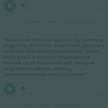
00:00
-00:37
#vérkeringés
#citrulin
#malát
#ashwagandha
"Júniusban államvizsgázom, így jelenleg
nagyfokú stressz ér. Szeretném javítani a
szellemi teljesítőképességemet, illetve
elősegíteni a tanulási folyamatokat.
Vannak olyan készítmények, amelyek
segíthetnek ebben, esetleg
memóriafejlesztő hatással bírnak?"
00:00
-01:52
#stressz
#tanulás
#memóriafejlesztés