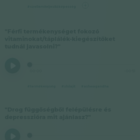
#szellemiteljesítőképesség
"Férfi termékenységet fokozó
vitaminokat/táplálék-kiegészítőket
tudnál javasolni?"
00:00
-00:51
#termékenység
#shilajit
#ashwagandha
"Drog függőségből felépülésre és
depresszióra mit ajánlasz?"