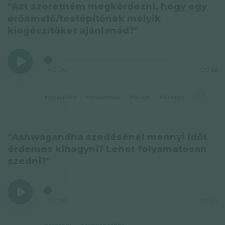
"Azt szeretném megkérdezni, hogy egy
erőemelő/testépítőnek melyik
kiegészítőket ajánlanád?"
00:00
-00:52
#testépítés
#erőemelés
#taurin
#kreatin
"Ashwagandha szedésénél mennyi időt
érdemes kihagyni? Lehet folyamatosan
szedni?"
00:00
-00:24