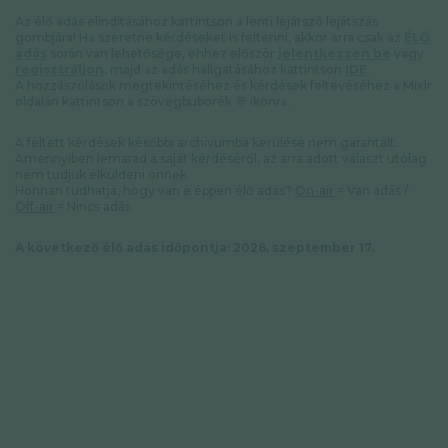
Adatkezelési tájékoztató
Az élő adás elindításához kattintson a lenti lejátszó lejátszás
Hírlevél
gombjára! Ha szeretne kérdéseket is feltenni, akkor arra csak az
ÉLŐ
adás
során van lehetősége, ehhez először
jelentkezzen be
vagy
regisztráljon
, majd az adás hallgatásához kattintson
IDE
.
A hozzászólások megtekintéséhez és kérdések feltevéséhez a Mixlr
oldalán kattintson a szövegbuborék 💬 ikonra.
© GAL SynergyTech Zrt.
A feltett kérdések későbbi archívumba kerülése nem garantált.
Amennyiben lemarad a saját kérdéséről, az arra adott választ utólag
nem tudjuk elküldeni önnek.
Honnan tudhatja, hogy van e éppen élő adás?
On-air
= Van adás /
Off-air
= Nincs adás.
A következő élő adás időpontja: 2026. szeptember 17.