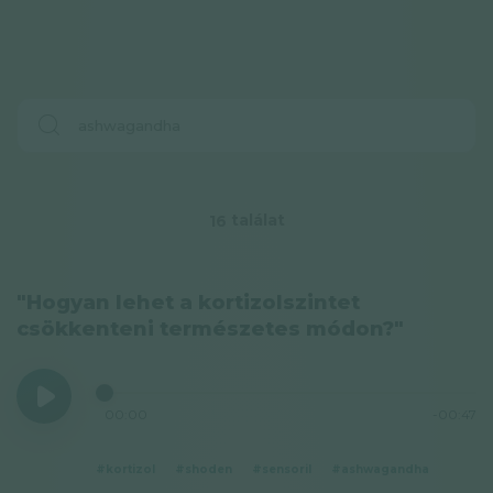
találat
16
"Hogyan lehet a kortizolszintet
csökkenteni természetes módon?"
00:00
-00:47
#kortizol
#shoden
#sensoril
#ashwagandha