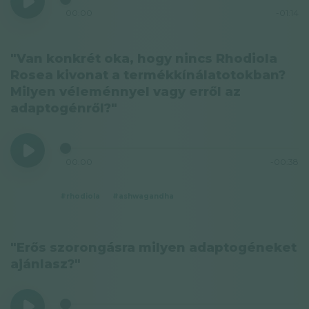
00:00
-01:14
"Van konkrét oka, hogy nincs Rhodiola
Rosea kivonat a termékkínálatotokban?
Milyen véleménnyel vagy erről az
adaptogénről?"
00:00
-00:38
#rhodiola
#ashwagandha
"Erős szorongásra milyen adaptogéneket
ajánlasz?"