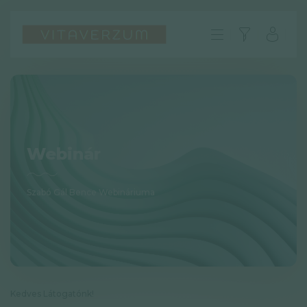
Webinár
Szabó Gál Bence Webináriuma
HU
GYIK
Impresszum
Kedves Látogatónk!