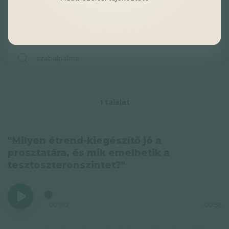
találat
1
"Milyen étrend-kiegészítő jó a
prosztatára, és mik emelhetik a
tesztoszteronszintet?"
00:00
-00:56