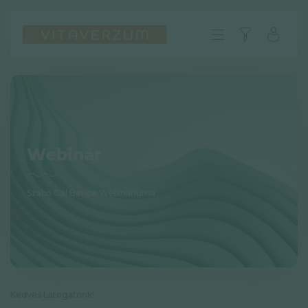
Webinár
Szabó Gál Bence Webináriuma
HU
GYIK
Impresszum
Kedves Látogatónk!