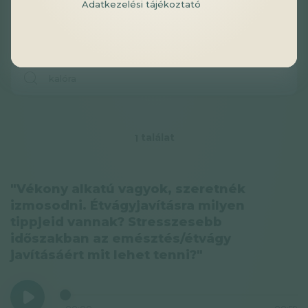
Adatkezelési tájékoztató
találat
1
"Vékony alkatú vagyok, szeretnék
izmosodni. Étvágyjavításra milyen
tippjeid vannak? Stresszesebb
időszakban az emésztés/étvágy
javításáért mit lehet tenni?"