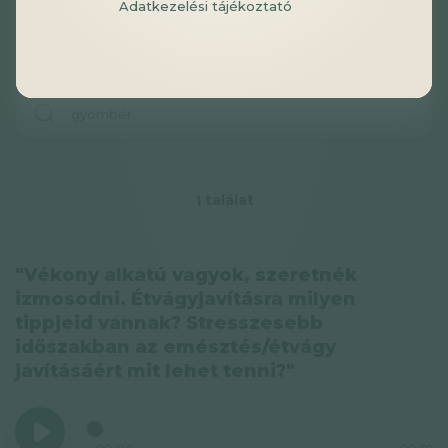
Adatkezelési tájékoztató
találat
1
"Vékony alkatú vagyok, szeretnék
izmosodni. Étvágyjavításra milyen
tippjeid vannak? Stresszesebb
időszakban az emésztés/étvágy
javításáért mit lehet tenni?"