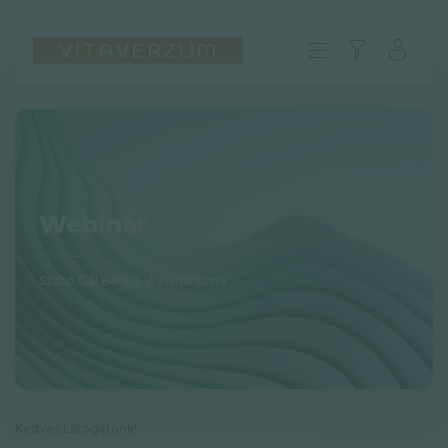
Webinár
Szabó Gál Bence Webináriuma
HU
GYIK
Impresszum
Kedves Látogatónk!