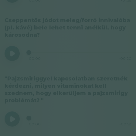
00:00
-01:58
Cseppentős jódot meleg/forró innivalóba
(pl. kávé) bele lehet tenni anélkül, hogy
károsodna?
00:00
-00:20
"Pajzsmiriggyel kapcsolatban szeretnék
kérdezni, milyen vitaminokat kell
szednem, hogy elkerüljem a pajzsmirigy
problémát? "
00:00
-00:58