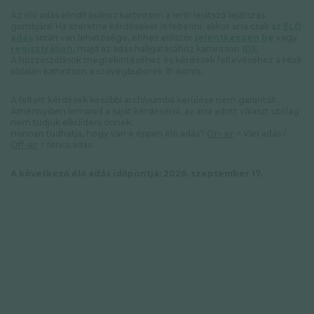
Adatkezelési tájékoztató
Az élő adás elindításához kattintson a lenti lejátszó lejátszás
Hírlevél
gombjára! Ha szeretne kérdéseket is feltenni, akkor arra csak az
ÉLŐ
adás
során van lehetősége, ehhez először
jelentkezzen be
vagy
regisztráljon
, majd az adás hallgatásához kattintson
IDE
.
A hozzászólások megtekintéséhez és kérdések feltevéséhez a Mixlr
oldalán kattintson a szövegbuborék 💬 ikonra.
© GAL SynergyTech Zrt.
A feltett kérdések későbbi archívumba kerülése nem garantált.
Amennyiben lemarad a saját kérdéséről, az arra adott választ utólag
nem tudjuk elküldeni önnek.
Honnan tudhatja, hogy van e éppen élő adás?
On-air
= Van adás /
Off-air
= Nincs adás.
A következő élő adás időpontja: 2026. szeptember 17.