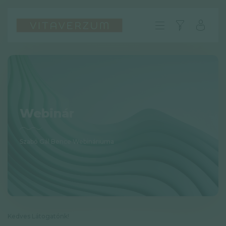
Webinár
Szabó Gál Bence Webináriuma
HU
GYIK
Impresszum
Kedves Látogatónk!