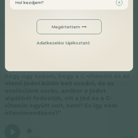
Hol kezdjem?
vele?"
Megértettem
00:00
-00:26
Adatkezelési tájékoztató
#c-vitamin
#fenu-c
#jód
"A jóddal kapcsolatban lenne kérdésem,
hogy úgy tudom, hogy a C-vitamint és az
elemi jódot külön kell szedni, de az
evolúciónk során, amikor a jódot
algákból fedeztük, ott a jód és a C-
vitamin együtt volt, nem? Ez így nem
ellentmondásos?"
00:00
-00:58