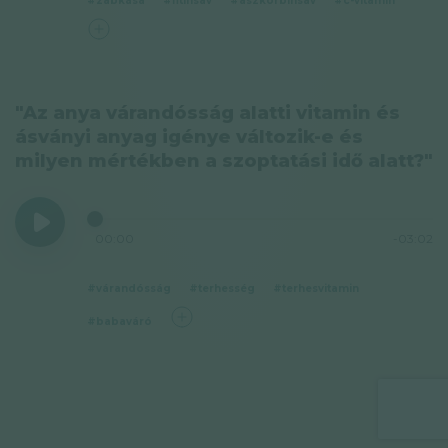
#zabkása
#fitinsav
#aszkorbinsav
#c-vitamin
"Az anya várandósság alatti vitamin és
ásványi anyag igénye változik-e és
milyen mértékben a szoptatási idő alatt?"
00:00
-03:02
#várandósság
#terhesség
#terhesvitamin
#babaváró