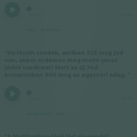
00:00
-00:26
#jód
#c-vitamin
"Ha Multit szedek, amiben 225 mcg jód
van, akkor érdemes még mellé plusz
jódot szednem? Mert az új Jód-
komplexben 600 mcg az egyszeri adag. "
00:00
-01:03
#multivitamin
#jód
"A Multitokban lévő jód elegendő?