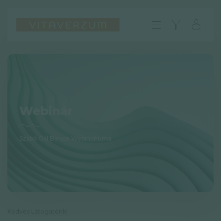
Webinár
Szabó Gál Bence Webináriuma
HU
GYIK
Impresszum
Kedves Látogatónk!