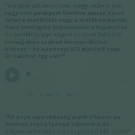
"Valahol azt olvastam, hogy akinek van
vagy volt amalgám tömése annak káros
lehet a metilfolát vagy a metilkobalamin,
mert metilgyök kapcsolódik a higanyhoz
és metilhiganyt képez és csak folinsav
formájában szabad bevinni illetve
hidroxy - és adenosyl b12 ajánlott csak.
Ez valóban így van?"
00:00
-02:07
#b12
#amalgám
#higany
"Az anya várandósság alatti vitamin és
ásványi anyag igénye változik-e és
milyen mértékben a szoptatási idő alatt?"