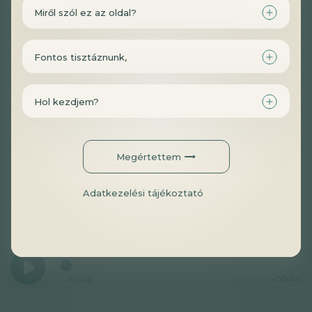
Miről szól ez az oldal?
Fontos tisztáznunk,
Hol kezdjem?
találat
3
Megértettem
Homogén MTHFR-mutáció esetén metil-
Adatkezelési tájékoztató
folátot vagy B2-vitamint érdemes
szerinted szedni?
00:00
-00:40