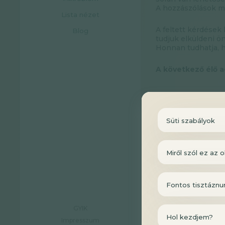
A hozzászólások me
Lista nézet
A feltett kérdések
Blog
tudjuk elküldeni ö
Honnan tudhatja, 
A következő élő a
Süti szabályok
Miről szól ez az o
Fontos tisztáznu
GYIK
Hol kezdjem?
Impresszum