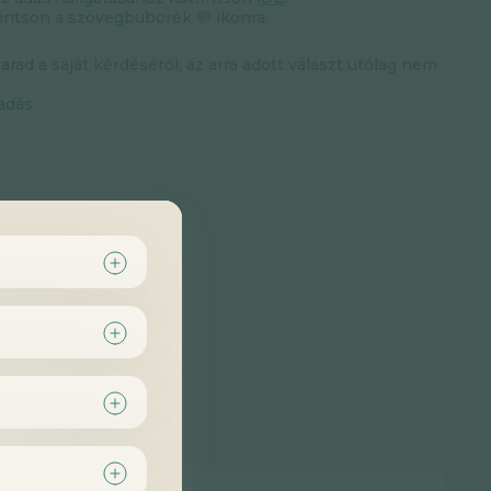
intson a szövegbuborék 💬 ikonra.
d a saját kérdéséről, az arra adott választ utólag nem
adás.