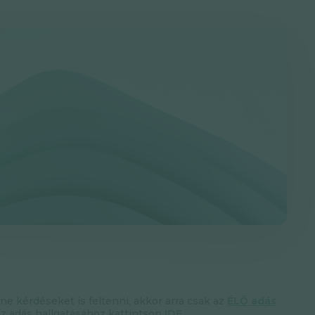
tne kérdéseket is feltenni, akkor arra csak az
ÉLŐ adás
az adás hallgatásához kattintson
IDE
.