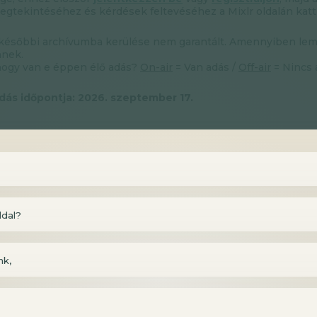
gtekintéséhez és kérdések feltevéséhez a Mixlr oldalán katt
 későbbi archívumba kerülése nem garantált. Amennyiben lemara
nnek.
hogy van e éppen élő adás?
On-air
= Van adás /
Off-air
= Nincs 
dás időpontja: 2026. szeptember 17.
ldal?
nk,