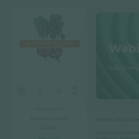
Webi
Szabó Gál Benc
HU
Legfrissebbek
Életmód equalizer
Kedves Látogatónk
Webinár
Az élő adás elindít
Mikrobiom
során van lehetős