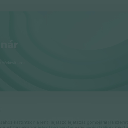
nár
e Webináriuma
!
ásához kattintson a lenti lejátszó lejátszás gombjára! Ha szere
ége, ehhez először
jelentkezzen be
vagy
regisztráljon
, majd 