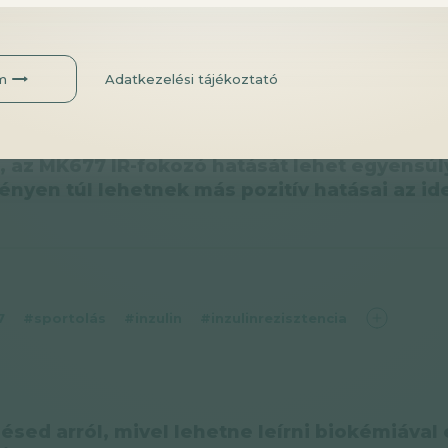
m
Adatkezelési tájékoztató
találat
2
, az MK677 IR-fokozó hatását lehet egyensúl
ényen túl lehetnek más pozitív hatásai az id
7
#sportolás
#inzulin
#inzulinrezisztencia
ésed arról, mivel lehetne leírni biokémiáva