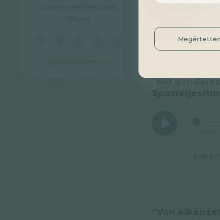
Adatkezelési tájékoztató
Hírlevél
Megértette
© GAL SynergyTech Zrt.
"Mit gondolsz
Spotteljesítm
00:00
#MK67
"Van elképzel