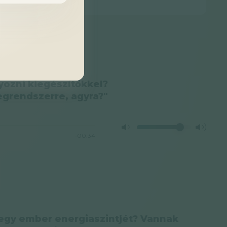
yozni kiegészítőkkel?
egrendszerre, agyra?"
-00:34
l egy ember energiaszintjét? Vannak