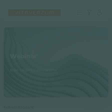
Webinár
Szabó Gál Bence Webináriuma
HU
GYIK
Impresszum
Kedves Látogatónk!