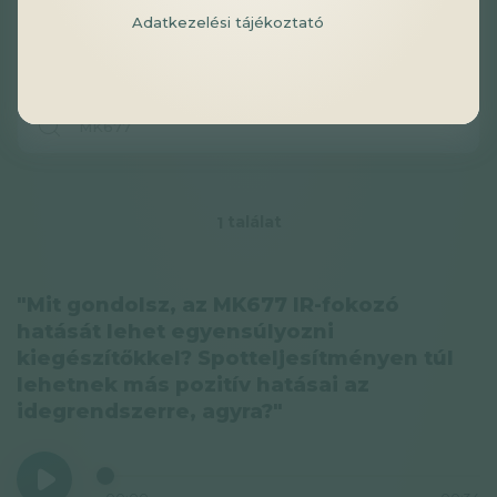
Adatkezelési tájékoztató
találat
1
"Mit gondolsz, az MK677 IR-fokozó
hatását lehet egyensúlyozni
kiegészítőkkel? Spotteljesítményen túl
lehetnek más pozitív hatásai az
idegrendszerre, agyra?"