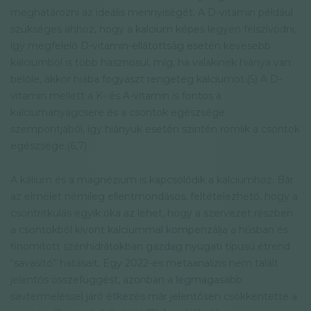
meghatározni az ideális mennyiségét. A D-vitamin például
szükséges ahhoz, hogy a kalcium képes legyen felszívódni,
így megfelelő D-vitamin-ellátottság esetén kevesebb
kalciumból is több hasznosul, míg, ha valakinek hiánya van
belőle, akkor hiába fogyaszt rengeteg kalciumot.(5) A D-
vitamin mellett a K- és A-vitamin is fontos a
kalciumanyagcsere és a csontok egészsége
szempontjából, így hiányuk esetén szintén romlik a csontok
egészsége.(6,7)
A kálium és a magnézium is kapcsolódik a kalciumhoz. Bár
az elmélet némileg ellentmondásos, feltételezhető, hogy a
csontritkulás egyik oka az lehet, hogy a szervezet részben
a csontokból kivont kalciummal kompenzálja a húsban és
finomított szénhidrátokban gazdag nyugati típusú étrend
“savasító” hatásait. Egy 2022-es metaanalízis nem talált
jelentős összefüggést, azonban a legmagasabb
savtermeléssel járó étkezés már jelentősen csökkentette a