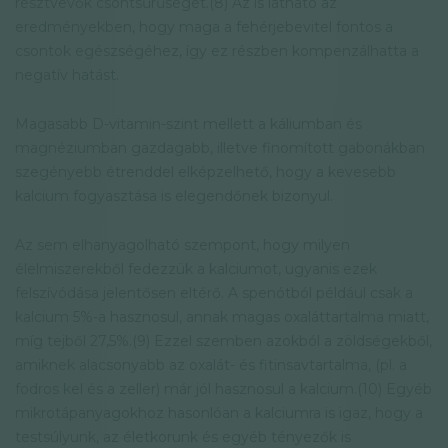
résztvevők csontsűrűségét.(8) Az is látható az
eredményekben, hogy maga a fehérjebevitel fontos a
csontok egészségéhez, így ez részben kompenzálhatta a
negatív hatást.
Magasabb D-vitamin-szint mellett a káliumban és
magnéziumban gazdagabb, illetve finomított gabonákban
szegényebb étrenddel elképzelhető, hogy a kevesebb
kalcium fogyasztása is elegendőnek bizonyul.
Az sem elhanyagolható szempont, hogy milyen
élelmiszerekből fedezzük a kalciumot, ugyanis ezek
felszívódása jelentősen eltérő. A spenótból például csak a
kalcium 5%-a hasznosul, annak magas oxaláttartalma miatt,
míg tejből 27,5%.(9) Ezzel szemben azokból a zöldségekből,
amiknek alacsonyabb az oxalát- és fitinsavtartalma, (pl. a
fodros kel és a zeller) már jól hasznosul a kalcium.(10) Egyéb
mikrotápanyagokhoz hasonlóan a kalciumra is igaz, hogy a
testsúlyunk, az életkorunk és egyéb tényezők is