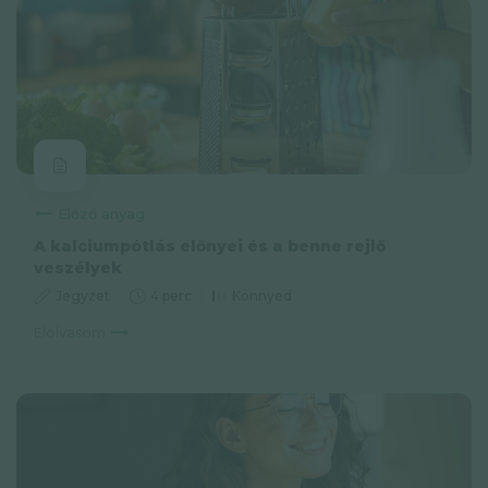
Előző anyag
A kalciumpótlás előnyei és a benne rejlő
veszélyek
Jegyzet
4 perc
Könnyed
Elolvasom