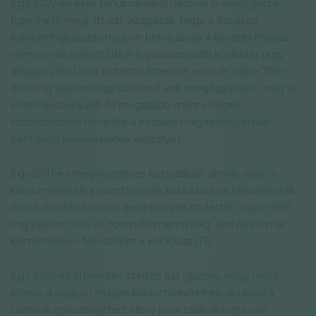
Egy 2022-es kínai tanulmányból hasonló U-alakú görbe
figyelhető meg. Itt azt vizsgálták, hogy a fiatalkori
kalciumfogyasztás hogyan befolyásolja a későbbi magas
vérnyomás esélyét.(16) A legalacsonyabb kockázat (egy
átlagos 2000 kcal tartalmú étrendre vetítve) napi ~700-
800 mg kalciumfogyasztásnál volt megfigyelhető, míg az
ennél alacsonyabb és magasabb mennyiségek
többszörösére növelték a későbbi magasvérnyomás-
betegség kialakulásának veszélyét.
Egy 2011-es megfigyeléses kutatásban, amely során a
kalciumbevitelt a csonttörések kockázatával hasonlították
össze, szintén hasonló eredmények születtek: napi ~800
mg kalcium volt az optimális mennyiség, ami felett már
kismértékben fokozódott a kockázat.(17)
Egy 2015-ös áttekintés szintén azt igazolja, hogy nincs
előnye a nagyon magas kalciumbevitelnek, ráadásul a
csontok egészségéhez eleve jóval több dologra van