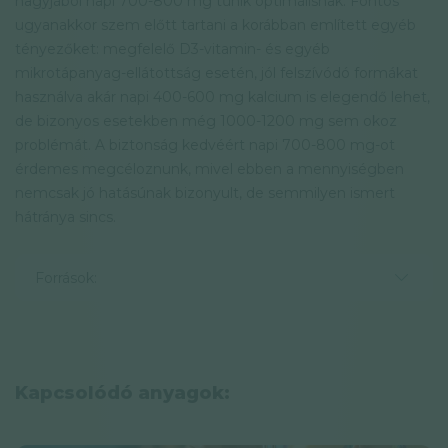
nagyjából napi 700-800 mg tűnik optimálisnak. Fontos
ugyanakkor szem előtt tartani a korábban említett egyéb
tényezőket: megfelelő D3-vitamin- és egyéb
mikrotápanyag-ellátottság esetén, jól felszívódó formákat
használva akár napi 400-600 mg kalcium is elegendő lehet,
de bizonyos esetekben még 1000-1200 mg sem okoz
problémát. A biztonság kedvéért napi 700-800 mg-ot
érdemes megcéloznunk, mivel ebben a mennyiségben
nemcsak jó hatásúnak bizonyult, de semmilyen ismert
hátránya sincs.
Források:
Kapcsolódó anyagok: