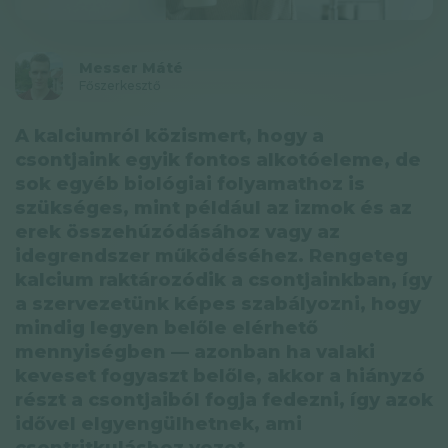
Adatkezelési tájékoztató
Hírlevél
Messer Máté
Főszerkesztő
© GAL SynergyTech Zrt.
A kalciumról közismert, hogy a
csontjaink egyik fontos alkotóeleme, de
sok egyéb biológiai folyamathoz is
szükséges, mint például az izmok és az
erek összehúzódásához vagy az
idegrendszer működéséhez. Rengeteg
kalcium raktározódik a csontjainkban, így
a szervezetünk képes szabályozni, hogy
mindig legyen belőle elérhető
mennyiségben — azonban ha valaki
keveset fogyaszt belőle, akkor a hiányzó
részt a csontjaiból fogja fedezni, így azok
idővel elgyengülhetnek, ami