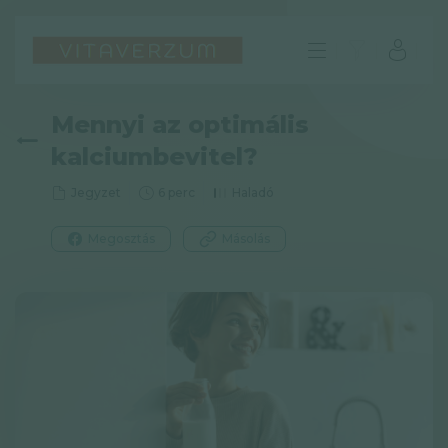
Mennyi az optimális
kalciumbevitel?
Jegyzet
6 perc
Haladó
Megosztás
Másolás
HU
GYIK
Impresszum