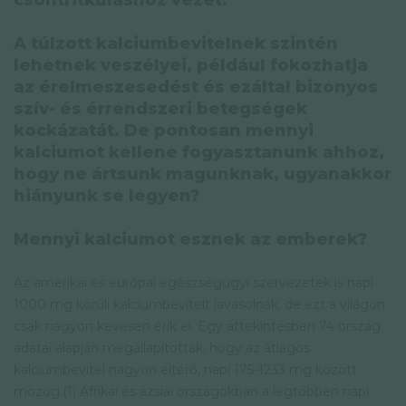
csontritkuláshoz vezet.
A túlzott kalciumbevitelnek szintén
lehetnek veszélyei, például fokozhatja
az érelmeszesedést és ezáltal bizonyos
szív- és érrendszeri betegségek
kockázatát. De pontosan mennyi
kalciumot kellene fogyasztanunk ahhoz,
hogy ne ártsunk magunknak, ugyanakkor
hiányunk se legyen?
Mennyi kalciumot esznek az emberek?
Az amerikai és európai egészségügyi szervezetek is napi
1000 mg körüli kalciumbevitelt javasolnak, de ezt a világon
csak nagyon kevesen érik el. Egy áttekintésben 74 ország
adatai alapján megállapították, hogy az átlagos
kalciumbevitel nagyon eltérő, napi 175-1233 mg között
mozog.(1) Afrikai és ázsiai országokban a legtöbben napi