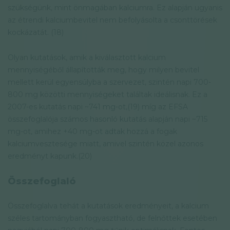
szükségünk, mint önmagában kalciumra. Ez alapján ugyanis
az étrendi kalciumbevitel nem befolyásolta a csonttörések
kockázatát. (18)
Olyan kutatások, amik a kiválasztott kalcium
mennyiségéből állapították meg, hogy milyen bevitel
mellett kerül egyensúlyba a szervezet, szintén napi 700-
800 mg közötti mennyiségeket találtak ideálisnak. Ez a
2007-es kutatás napi ~741 mg-ot,(19) míg az EFSA
összefoglalója számos hasonló kutatás alapján napi ~715
mg-ot, amihez +40 mg-ot adtak hozzá a fogak
kalciumvesztesége miatt, amivel szintén közel azonos
eredményt kapunk.(20)
Összefoglaló
Összefoglalva tehát a kutatások eredményeit, a kalcium
széles tartományban fogyasztható, de felnőttek esetében