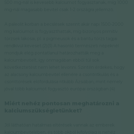
500 mg-nál is kevesebb kalciumot fogyasztanak, míg 1000
mg-nál magasabb bevitel csak 1-2 országra jellemző.
A paleolit korban a becslések szerint akár napi 1500-2000
mg kalciumot is fogyaszthattak, míg bizonyos primitív
törzsek lakosai, pl. a pigmeusok és a bantu törzs tagjai
rendkívül keveset.(2)(3) A hasonló természeti népeknél
mondjuk elég pontatlanul határozhatták meg a
kalciumbevitelt, így önmagában ebből túl sok
következtetést nem lehet levonni. Szintén érdekes, hogy
az alacsony kalciumbevitel ellenére a csontritkulás és a
csonttörések előfordulása ritkább Ázsiában, mint némely
jóval több kalciumot fogyasztó európai országban.(4)
Miért nehéz pontosan meghatározni a
kalciumszükségletünket?
Jól láthatóan hatalmas eltérések vannak az emberek
kalciumbevitelében, és több okból kifolyólag is nehéz