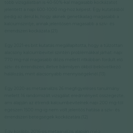
több vizsgálatban is 40-50%-kal magasabb kockázatot
jelentett a napi 600-1000 mg-hoz képest. Egy kutatásból
pedig az derül ki, hogy akinek genetikailag magasabb a
kalciumszintje, annak jelentősen magasabb a szív- és
érrendszeri kockázata.(21)
Egy 2021-es brit kutatás megállapította, hogy a túlzottan
alacsony kalciumbevitel szintén problémákkal járhat: napi
770 mg-nál magasabb dózis mellett ritkábban fordult elő
szív- és érrendszeri, illetve bármilyen okból bekövetkező
halálozás, mint alacsonyabb mennyiségeknél.(13)
Egy 2020-as metaanalízis 26 megfigyeléses tanulmány
mellett 16 randomizált vizsgálat eredményeit összegezte,
ami alapján az étrendi kalciumbevitelnek napi 200 mg-tól
egészen 1500 mg-ig nem volt jelentős hatása a szív- és
érrendszeri betegségek kockázatára.(12)
Egy korábbi, 2016-os metaanalízis alapján még