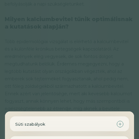
befolyásolják a napi szükségletünket.
Milyen kalciumbevitel tűnik optimálisnak
a kutatások alapján?
Több epidemiológiai vizsgálat is elérhető a kalciumbevitel
és a különféle krónikus betegségek kapcsolatáról. Az
eredmények elég vegyesek, de sok fontos dolgot
megtudhatunk belőlük. Érdemes megjegyezni, hogy a
legtöbb kutatást olyan országokban végezték, ahol az
emberek sok tejterméket fogyasztanak, ahol pedig nem,
ott főleg zöldségekből származhatott a kalciumbevitel.
Ennek azért van jelentősége, mert aki kevesebb kalciumot
fogyaszt, annak könnyen lehet, hogy más szempontból is
egészségtelenebb az étrendje, míg akinek a bevitele
magasabb, annak valószínű, hogy a K1-vitamin-,
magnézium- és káliumbevitele is rendezett.
Süti szabályok
Ezekről a mikrotápanyagokról köztudott, hogy