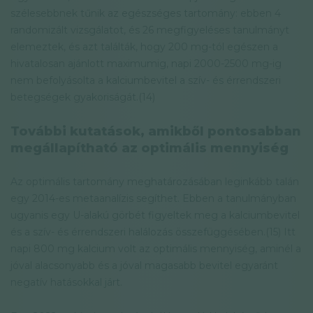
szélesebbnek tűnik az egészséges tartomány: ebben 4
randomizált vizsgálatot, és 26 megfigyeléses tanulmányt
elemeztek, és azt találták, hogy 200 mg-tól egészen a
hivatalosan ajánlott maximumig, napi 2000-2500 mg-ig
nem befolyásolta a kalciumbevitel a szív- és érrendszeri
betegségek gyakoriságát.(14)
További kutatások, amikből pontosabban
megállapítható az optimális mennyiség
Az optimális tartomány meghatározásában leginkább talán
egy 2014-es metaanalízis segíthet. Ebben a tanulmányban
ugyanis egy U-alakú görbét figyeltek meg a kalciumbevitel
és a szív- és érrendszeri halálozás összefüggésében.(15) Itt
napi 800 mg kalcium volt az optimális mennyiség, aminél a
jóval alacsonyabb és a jóval magasabb bevitel egyaránt
negatív hatásokkal járt.