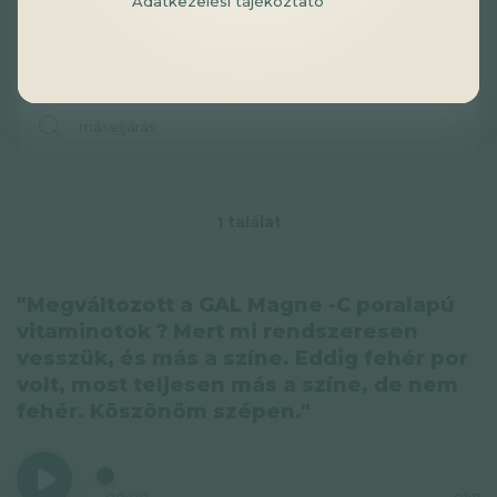
Adatkezelési tájékoztató
találat
1
"Megváltozott a GAL Magne -C poralapú
vitaminotok ? Mert mi rendszeresen
vesszük, és más a színe. Eddig fehér por
volt, most teljesen más a színe, de nem
fehér. Köszönöm szépen."