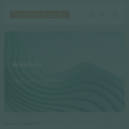
Webinár
Szabó Gál Bence Webináriuma
HU
GYIK
Impresszum
Kedves Látogatónk!