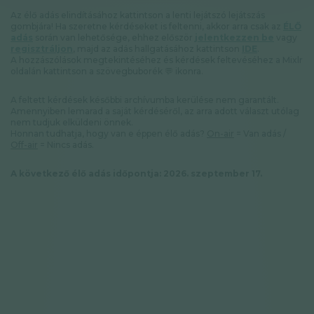
Adatkezelési tájékoztató
Az élő adás elindításához kattintson a lenti lejátszó lejátszás
Hírlevél
gombjára! Ha szeretne kérdéseket is feltenni, akkor arra csak az
ÉLŐ
adás
során van lehetősége, ehhez először
jelentkezzen be
vagy
regisztráljon
, majd az adás hallgatásához kattintson
IDE
.
A hozzászólások megtekintéséhez és kérdések feltevéséhez a Mixlr
oldalán kattintson a szövegbuborék 💬 ikonra.
© GAL SynergyTech Zrt.
A feltett kérdések későbbi archívumba kerülése nem garantált.
Amennyiben lemarad a saját kérdéséről, az arra adott választ utólag
nem tudjuk elküldeni önnek.
Honnan tudhatja, hogy van e éppen élő adás?
On-air
= Van adás /
Off-air
= Nincs adás.
A következő élő adás időpontja: 2026. szeptember 17.