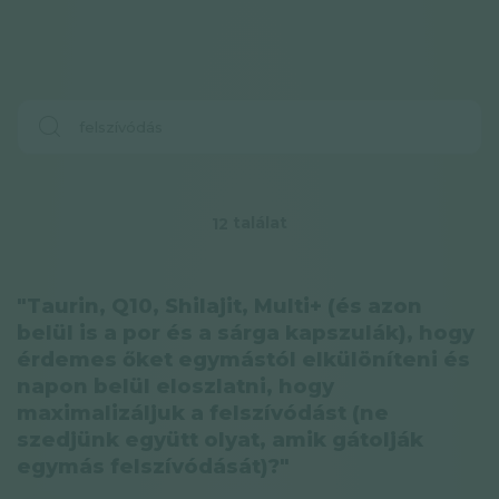
találat
12
"Taurin, Q10, Shilajit, Multi+ (és azon
belül is a por és a sárga kapszulák), hogy
érdemes őket egymástól elkülöníteni és
napon belül eloszlatni, hogy
maximalizáljuk a felszívódást (ne
szedjünk együtt olyat, amik gátolják
egymás felszívódását)?"