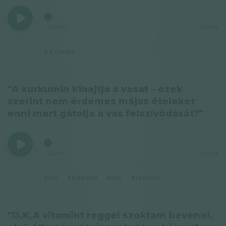
00:00
-00:44
#d-vitamin
"A kurkumin kihajtja a vasat – ezek
szerint nem érdemes májas ételeket
enni mert gátolja a vas felszívódását?"
00:00
-00:45
#vas
#kurkuma
#máj
#vashiány
"D,K,A vitamint reggel szoktam bevenni,