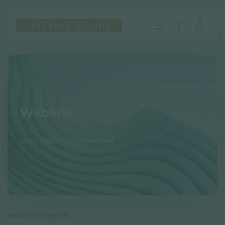
Webinár
Szabó Gál Bence Webináriuma
HU
GYIK
Impresszum
Kedves Látogatónk!