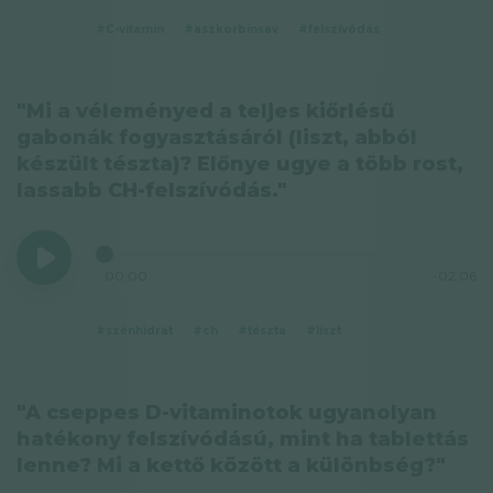
#C-vitamin
#aszkorbinsav
#felszívódás
"Mi a véleményed a teljes kiőrlésű
gabonák fogyasztásáról (liszt, abból
készült tészta)? Előnye ugye a több rost,
lassabb CH-felszívódás."
00:00
-02:06
#szénhidrát
#ch
#tészta
#liszt
"A cseppes D-vitaminotok ugyanolyan
hatékony felszívódású, mint ha tablettás
lenne? Mi a kettő között a különbség?"