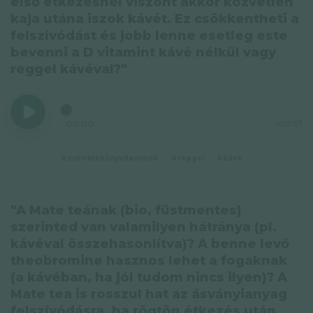
első étkezésnél viszont akkor közvetlen
kaja utána iszok kávét. Ez csökkentheti a
felszívódást és jobb lenne esetleg este
bevenni a D vitamint kávé nélkül vagy
reggel kávéval?"
00:00
-00:57
#zsíroldékonyvitaminok
#reggel
#kávé
"A Mate teának (bio, füstmentes)
szerinted van valamilyen hátránya (pl.
kávéval összehasonlítva)? A benne levő
theobromine hasznos lehet a fogaknak
(a kávéban, ha jól tudom nincs ilyen)? A
Mate tea is rosszul hat az ásványianyag
felszívódásra, ha rögtön étkezés után