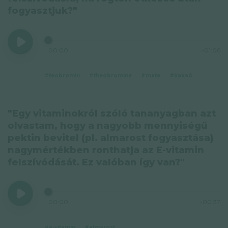
fogyasztjuk?"
00:00
-01:06
#teobromin
#theobromine
#mate
#kakaó
"Egy vitaminokról szóló tananyagban azt
olvastam, hogy a nagyobb mennyiségű
pektin bevitel (pl. almarost fogyasztása)
nagymértékben ronthatja az E-vitamin
felszívódását. Ez valóban így van?"
00:00
-00:37
#e-vitamin
#almarost