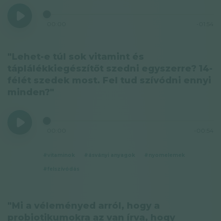
00:00
-01:54
"Lehet-e túl sok vitamint és
táplálékkiegészítőt szedni egyszerre? 14-
félét szedek most. Fel tud szívódni ennyi
minden?"
00:00
-00:54
#vitaminok
#ásványi anyagok
#nyomelemek
#felszívódás
"Mi a véleményed arról, hogy a
probiotikumokra az van írva, hogy