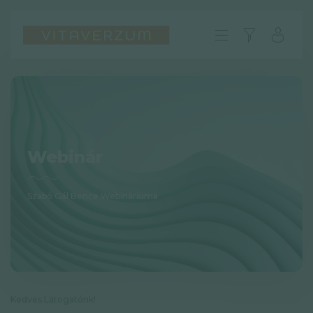
Webinár
Szabó Gál Bence Webináriuma
HU
GYIK
Impresszum
Kedves Látogatónk!