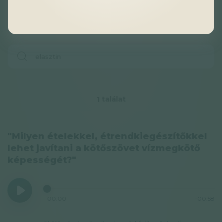
találat
1
"Milyen ételekkel, étrendkiegészítőkkel
lehet javítani a kötőszövet vízmegkötő
képességét?"
00:00
-00:58