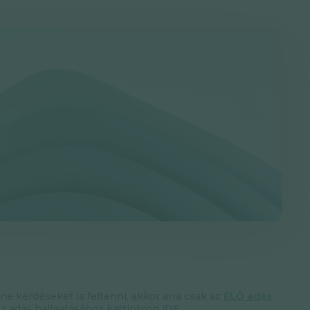
tne kérdéseket is feltenni, akkor arra csak az
ÉLŐ adás
az adás hallgatásához kattintson
IDE
.