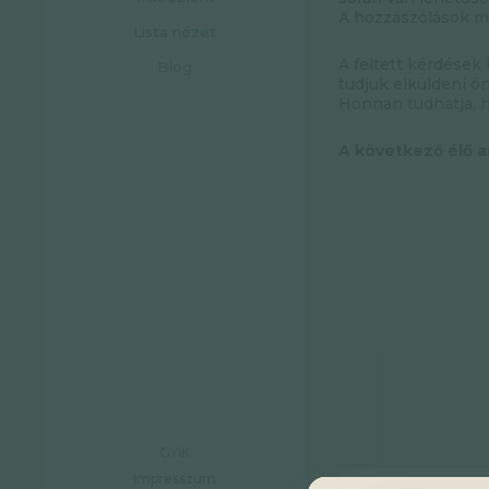
A hozzászólások me
Lista nézet
A feltett kérdések
Blog
tudjuk elküldeni ö
Honnan tudhatja, 
A következő élő a
GYIK
Impresszum