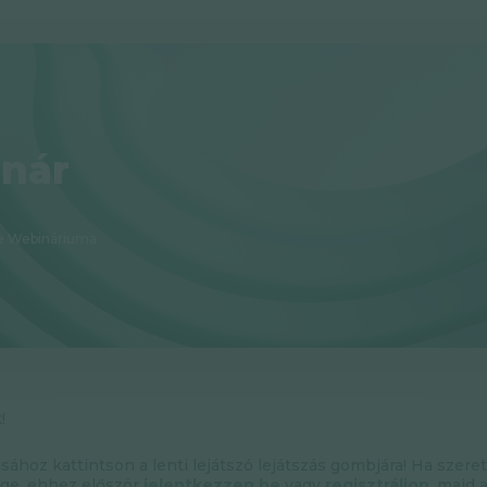
nár
e Webináriuma
!
ásához kattintson a lenti lejátszó lejátszás gombjára! Ha szere
ége, ehhez először
jelentkezzen be
vagy
regisztráljon
, majd 