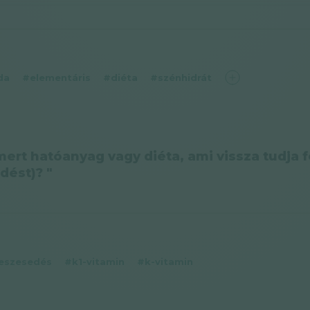
da
#elementáris
#diéta
#szénhidrát
mert hatóanyag vagy diéta, ami vissza tudja f
dést)? "
eszesedés
#k1-vitamin
#k-vitamin