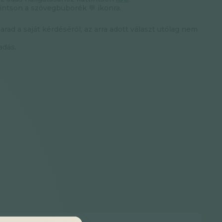
intson a szövegbuborék 💬 ikonra.
d a saját kérdéséről, az arra adott választ utólag nem
adás.