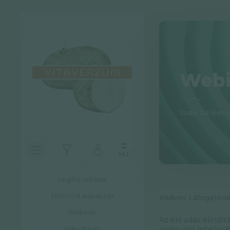
Webi
Szabó Gál Benc
HU
Legfrissebbek
Életmód equalizer
Kedves Látogatónk
Webinár
Az élő adás elindít
Mikrobiom
során van lehetős