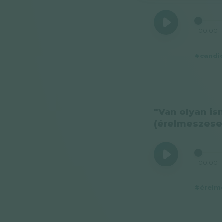
00:00
#candi
"Van olyan is
(érelmeszese
00:00
#érelm