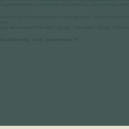
gtekintéséhez és kérdések feltevéséhez a Mixlr oldalán katt
 későbbi archívumba kerülése nem garantált. Amennyiben lemara
nnek.
hogy van e éppen élő adás?
On-air
= Van adás /
Off-air
= Nincs 
dás időpontja: 2026. szeptember 17.