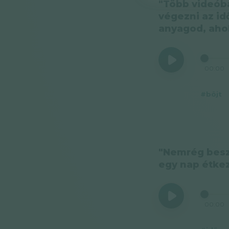
"Több videóba
végezni az id
anyagod, ahol
00:00
#böjt
"Nemrég beszé
egy nap étke
00:00