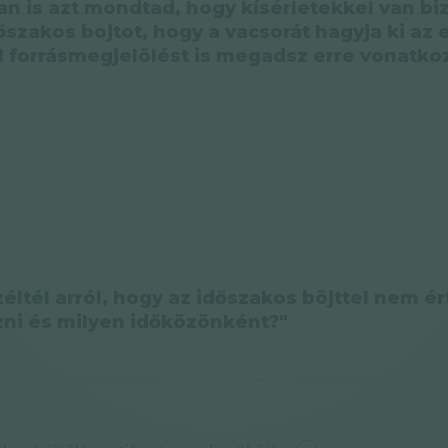
n is azt mondtad, hogy kísérletekkel van bi
őszakos bojtot, hogy a vacsorát hagyja ki az 
 forrásmegjelölést is megadsz erre vonatko
ltél arról, hogy az időszakos böjttel nem é
zni és milyen időközönként?"