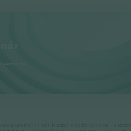
nár
e Webináriuma
!
ásához kattintson a lenti lejátszó lejátszás gombjára! Ha szere
ége, ehhez először
jelentkezzen be
vagy
regisztráljon
, majd 