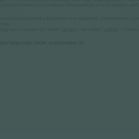
gtekintéséhez és kérdések feltevéséhez a Mixlr oldalán katt
 későbbi archívumba kerülése nem garantált. Amennyiben lemara
nnek.
hogy van e éppen élő adás?
On-air
= Van adás /
Off-air
= Nincs 
dás időpontja: 2026. szeptember 17.