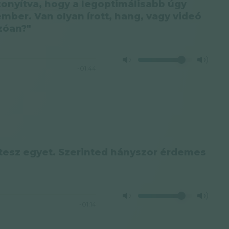
zonyítva, hogy a legoptimálisabb úgy
ember. Van olyan írott, hang, vagy videó
zóan?"
-01:44
rtesz egyet. Szerinted hányszor érdemes
-01:14