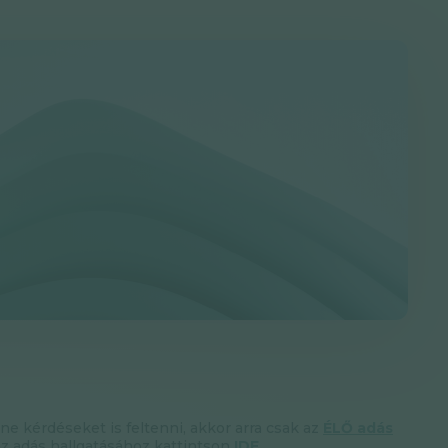
tne kérdéseket is feltenni, akkor arra csak az
ÉLŐ adás
az adás hallgatásához kattintson
IDE
.