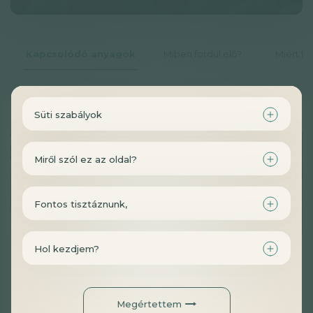
Adatkezelési tájékoztató
Hírlevél
Kapcsolódó anyagok
Miben fordul elő?
Miért fo
© GAL SynergyTech Zrt.
Legfrissebb cikkeink:
Süti szabályok
Miről szól ez az oldal?
Fontos tisztáznunk,
Hol kezdjem?
A csontjaink különleges védelmezője, a bór
Hír
5 perc
Könnyed
Megértettem
Elolvasom