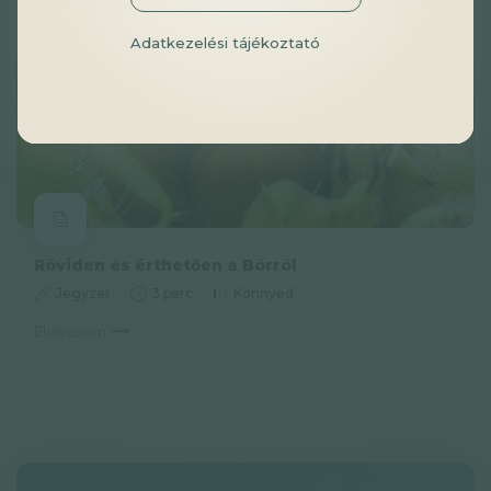
Adatkezelési tájékoztató
Röviden és érthetően a Bórról
Jegyzet
3 perc
Könnyed
Elolvasom