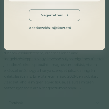
migrénellenes gyógyszert, illetve a harmadik csoportban
magnéziumot kaptak infúzió formájában, majd mérték,
hogyan változnak a tüneteik.
Megértettem
A magnézium ugyanolyan hatékonyan csökkentette a
Adatkezelési tájékoztató
résztvevők fájdalmát, mint a két gyógyszeres kezelés, és
csak feleannyi mellékhatást produkált, mint az egyik
gyógyszer. Bár ebben a vizsgálatban a magnéziumot
intravénás terápiaként alkalmazták a már fennálló migrénes
tünetek csökkentésére, érdemes lehet akár
megelőzésképpen, vagy kevésbé súlyos migrénes tünetek
jelentkezésekor kipróbálni a magnéziumpótlást, hiszen
elképzelhető, hogy a hiánya szerepet játszik a migrén
kialakulásában is. Erre utal egy másik, 2021-ben publikált
vizsgálat, ahol a migrén egyik típusa, az aurás migrén
összefüggésben állt a magnéziumhiánnyal. (2)
Források: