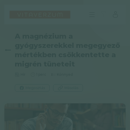
A magnézium a
gyógyszerekkel megegyező
mértékben csökkentette a
migrén tüneteit
Hír
1 perc
Könnyed
Megosztás
Másolás
HU
GYIK
Impresszum