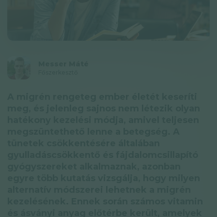
Adatkezelési tájékoztató
Hírlevél
© GAL SynergyTech Zrt.
Messer Máté
Főszerkesztő
A migrén rengeteg ember életét keseríti
meg, és jelenleg sajnos nem létezik olyan
hatékony kezelési módja, amivel teljesen
megszüntethető lenne a betegség. A
tünetek csökkentésére általában
gyulladáscsökkentő és fájdalomcsillapító
gyógyszereket alkalmaznak, azonban
egyre több kutatás vizsgálja, hogy milyen
alternatív módszerei lehetnek a migrén
kezelésének. Ennek során számos vitamin
és ásványi anyag előtérbe került, amelyek