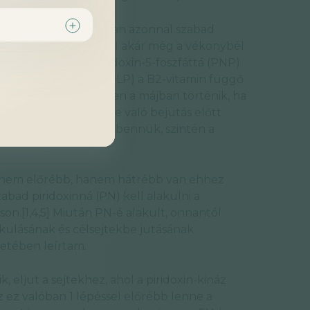
enyelés után a gyomorban azonnal szabad
 a vékonybélben. Végül akár még a vékonybél
ejtekben átalakul piridoxin-5-foszfáttá (PNP)
iridoxal-5-foszfáttá (PLP) a B2-vitamin függő
bi átalakulás jellemzően a májban történik, ha
LP a végső célsejtekbe való bejutás előtt
d visszaalakul PLP-vé bennük, szintén a
sel nem előrébb, hanem hátrébb van ehhez
abad piridoxinná (PN) kell alakulni a
on.[1,4,5] Miután PN-é alakult, onnantól
akulásának és célsejtekbe jutásának
setében leírtam.
k, eljut a sejtekhez, ahol a piridoxin-kináz
z ez valóban 1 lépéssel előrébb lenne a