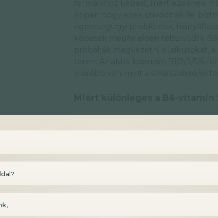
formáikhoz képest, mert ezeknek már
éppen hogy ezek szívódnak fel biztos
egészségügyi problémák, hiányállap
képesek megfelelően felszívódni. Bá
próbálják megvezetni a laikusokat, a
téren: Az aktív koenzim B1/2/3/5/6 fo
előrébb van, mint a sima szabad/só f
Miért különleges a B6-vitamin
A B6-vitamin azonban részben kivéte
hasonlóan), itt ugyanis nem csak hátr
de előnnyel is. Miért?
A végső forma, amivé a sejtjeinkben a
ldal?
PLP. Nézzük végig, hogy melyik for
velük a szájon át való elfogyasztásuk 
illetve a piridoxinsavat kihagyom a fe
nk,
ugyan az történik velük is, mint a tö