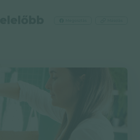
elelőbb
Megosztás
Másolás