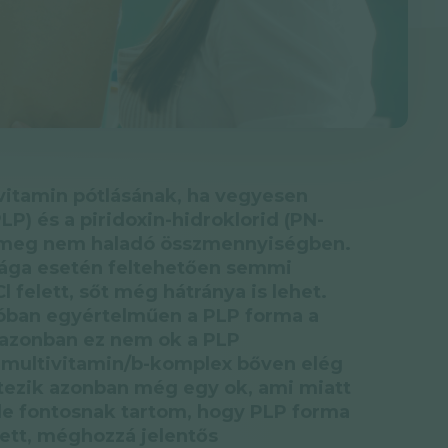
vitamin pótlásának, ha vegyesen
PLP) és a piridoxin-hidroklorid (PN-
t meg nem haladó összmennyiségben.
sága esetén feltehetően semmi
 felett, sőt még hátránya is lehet.
lóban egyértelműen a PLP forma a
ó, azonban ez nem ok a PLP
b multivitamin/b-komplex bőven elég
étezik azonban még egy ok, ami miatt
de fontosnak tartom, hogy PLP forma
lett, méghozzá jelentős