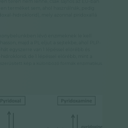
yen téren nem lenne, csak sajnos az EU-ban
tlen terméket sem, ahol használnák, pedig
idoxal-hidroklorid), mely azonnal piridoxallá
 vékonybelünkben lévő enzimeknek le kell
hasson, majd a PL eljut a sejtekbe, ahol PLP-
ehát egyszerre van 1 lépéssel előrébb és
-hidroklorid, de 1 lépéssel előrébb, mint a
szerűsített kép a különböző formák enzimatikus