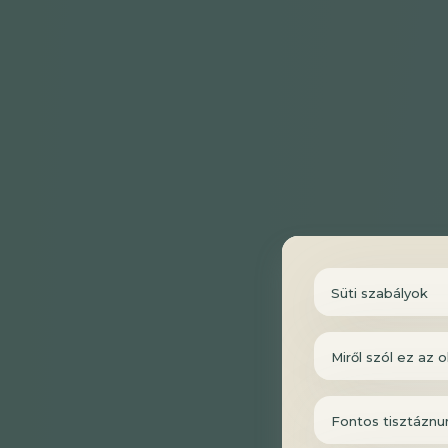
Süti szabályok
Miről szól ez az o
Fontos tisztáznu