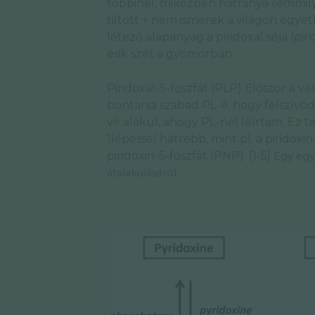
többinél, miközben hátránya semmil
tiltott + nem ismerek a világon egye
létező alapanyag a piridoxal sója (pir
esik szét a gyomorban.
Piridoxal-5-foszfát (PLP) Először a
bontania szabad PL-é, hogy felszívód
vé alakul, ahogy PL-nél leírtam. Ez t
1lépéssel hátrébb, mint pl. a piridoxin
piridoxin-5-foszfát (PNP). [1-5]
Egy egy
átalakulásáról: