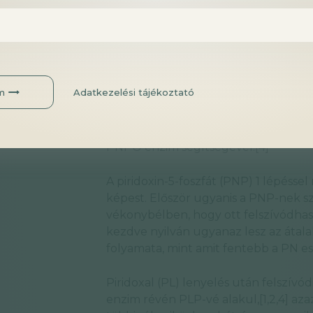
Piridoxin (PN) A pridixin HCl sója l
piridoxinná alakul, majd felszívódik
sejtjeiben, akár a májban, akár más s
a piridoxin-kináz enzim révén, majd p
m
Adatkezelési tájékoztató
PNPO enzim által. [1,2,3,4,5] Ez utób
magas a dózis.[4] A májból kikerült P
lebomlik szabad piridoxállá (PL), maj
PNPO enzim segítségével.[4]
A piridoxin-5-foszfát (PNP) 1 lépés
képest. Először ugyanis a PNP-nek sz
vékonybélben, hogy ott felszívódhass
kezdve nyilván ugyanaz lesz az átal
folyamata, mint amit fentebb a PN e
Piridoxal (PL) lenyelés után felszívódi
enzim révén PLP-vé alakul,[1,2,4] aza