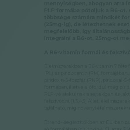
mennyiségben, ahogyan arra is
PLP formába pótoljuk a B6-ot
többsége számára mindkét form
(25mg-ig), de létezhetnek ese
megfelelőbb, így általánossá
integrálni a B6-ot, 25mg-ot m
A B6-vitamin formái és felszí
Élelmiszerekben a B6-vitamin 7 féle f
(PL) és piridoxamin (PM) formájában, 
piridoxin-5-foszfát (PNP), piridoxal-5
formában, illetve előfordul még pirid
PLP-vé alakulnak a sejtekben és „akt
felszívódni. [1,3,4,5] Állati élelmisz
található, míg növényi élelmiszerekre
Étrend-kiegészítőkben az EU-ban csak
só formájában (piridoxin-HCl, azaz PN-