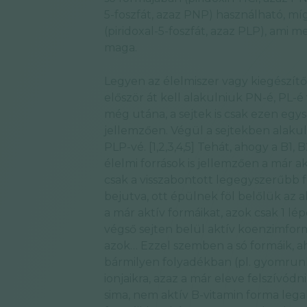
5-foszfát, azaz PNP) használható, mí
(piridoxal-5-foszfát, azaz PLP), ami m
maga.
Legyen az élelmiszer vagy kiegészítő
először át kell alakulniuk PN-é, PL-é
még utána, a sejtek is csak ezen eg
jellemzően. Végül a sejtekben alakul
PLP-vé. [1,2,3,4,5] Tehát, ahogy a B1, B
élelmi források is jellemzően a már 
csak a visszabontott legegyszerűbb 
bejutva, ott épülnek föl belőlük az 
a már aktív formáikat, azok csak 1 lé
végső sejten belül aktív koenzimfor
azok… Ezzel szemben a só formáik, a
bármilyen folyadékban (pl. gyomrun
ionjaikra, azaz a már eleve felszívó
sima, nem aktív B-vitamin forma lega