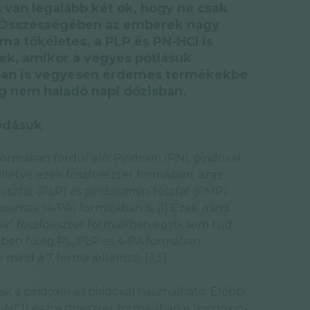
 van legalább két ok, hogy ne csak
. Összességében az emberek nagy
a tökéletes. a PLP és PN-HCl is
tek, amikor a vegyes pótlásuk
gban is vegyesen érdemes termékekbe
eg nem haladó napi dózisban.
vódásuk
ormában fordul elő: Piridoxin (PN), piridoxal
illetve ezek foszfoészter formáiban, azaz
-foszfát (PLP) és piridoxamin-foszfát (PMP)
oxinsav (4-PA) formájában is. [1] Ezek mind
ív” foszfoészter formáikban egyik sem tud
erekben főleg PL, PLP és 4-PA formában
 mind a 7 forma jellemző. [3,5]
 a piridoxin és piridoxal használható. Előbbi
HCl) és foszfoészter formájában is (piridoxin-