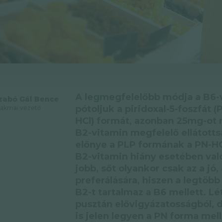
A legmegfelelőbb módja a B6-
zabó Gál Bence
pótoljuk a piridoxal-5-foszfát (
akmai vezető
HCl) formát, azonban 25mg-o
B2-vitamin megfelelő ellátott
előnye a PLP formának a PN-HCl
B2-vitamin hiány esetében va
jobb, sőt olyankor csak az a j
preferálására, hiszen a legtöb
B2-t tartalmaz a B6 mellett. L
pusztán elővigyázatosságból, 
is jelen legyen a PN forma mel