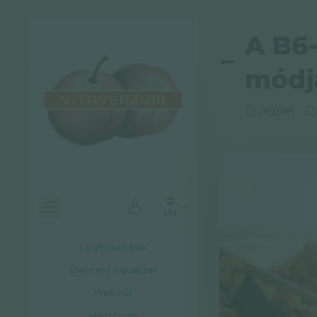
A B6-
módj
Jegyzet
HU
Legfrissebbek
Életmód equalizer
Webinár
Mikrobiom