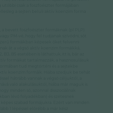
g utóbbi csak a foszfoészter formájában
ellesleg a sejten belüli aktív koenzim forma
, a bevett foszfoészter formáknak (pl PLP)
 vagy PM-vé, hogy fel tudjanak szívódni, sőt
yszerű formáikban képesek őket felvenni
nak át a végső aktív koenzim formáikká,
2, B3, B5 esetében is láthattuk, itt is, bár az
aktív formáikat tartalmazzák, a hasznosulásuk
formában tud megtörténi és a sejtekbe
aktív koenzim formáik. Hiába szedjük be tehát
péssel hátrább vannak a végső céljuktól, a
mává való alakulásuktól, hiába már maguk is
hogy minden só, azonnal disszociálnak
kban lévő folyadékban) és szétesnek
dni képes szabad formájukra. Ezért van minden
lább 1 lépéssel előrébb a már kész