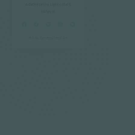
Adatkezelési tájékoztató
Hírlevél
© GAL SynergyTech Zrt.