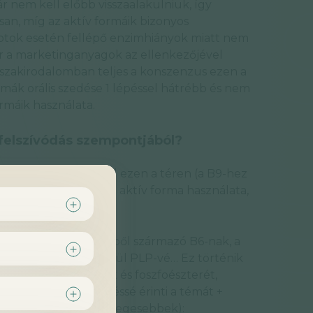
 nem kell előbb visszaalakulniuk, így
an, míg az aktív formáik bizonyos
otok esetén fellépő enzimhiányok miatt nem
r a marketinganyagok az ellenkezőjével
 szakirodalomban teljes a konszenzus ezen a
rmák orális szedése 1 lépéssel hátrébb és nem
ormáik használata.
 felszívódás szempontjából?
l a B-vitaminok közül ezen a téren (a B9-hez
ánnyal jár a már kész aktív forma használata,
lakulnia kell a bármiből származó B6-nak, a
ma hogyan alakul végül PLP-vé… Ez történik
során (a piridoxamint és foszfoészterét,
lsorolásból, mert kevéssé érinti a témát +
bbivel, melyek itt lényegesebbek):