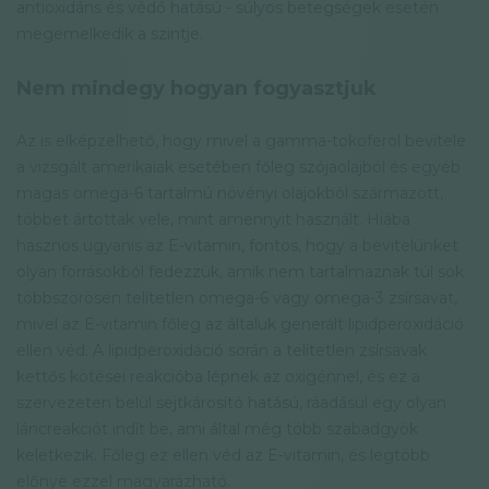
antioxidáns és védő hatású - súlyos betegségek esetén
megemelkedik a szintje.
Nem mindegy hogyan fogyasztjuk
Az is elképzelhető, hogy mivel a gamma-tokoferol bevitele
a vizsgált amerikaiak esetében főleg szójaolajból és egyéb
magas omega-6 tartalmú növényi olajokból származott,
többet ártottak vele, mint amennyit használt. Hiába
hasznos ugyanis az E-vitamin, fontos, hogy a bevitelünket
olyan forrásokból fedezzük, amik nem tartalmaznak túl sok
többszörösen telítetlen omega-6 vagy omega-3 zsírsavat,
mivel az E-vitamin főleg az általuk generált lipidperoxidáció
ellen véd. A lipidperoxidáció során a telítetlen zsírsavak
kettős kötései reakcióba lépnek az oxigénnel, és ez a
szervezeten belül sejtkárosító hatású, ráadásul egy olyan
láncreakciót indít be, ami által még több szabadgyök
keletkezik. Főleg ez ellen véd az E-vitamin, és legtöbb
előnye ezzel magyarázható.