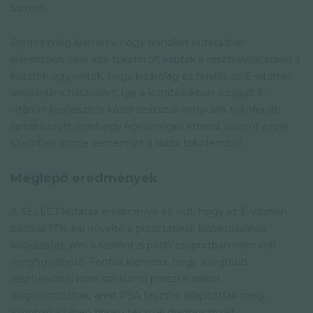
biztosít.
Fontos még kiemelni, hogy mindkét kutatásban
jellemzően csak alfa-tokoferolt kaptak a résztvevők, mivel a
kutatók úgy vélték, hogy kizárólag ez felelős az E-vitamin
antioxidáns hatásaiért. Így a kutatásokban vizsgált E-
vitamin kiegészítés közel százszor annyi alfa-tokoferolt
tartalmazott, mint egy egészséges étrend, viszont ezzel
szemben szinte semennyit a többi tokoferolból.
Meglepő eredmények
A SELECT kutatás eredménye az volt, hogy az E-vitamin
pótlása 17%-kal növelte a prosztatarák kialakulásának
kockázatát, ami a szelént is pótló csoportban nem volt
megfigyelhető. Fontos kiemelni, hogy a legtöbb
résztvevőnél korai stádiumú prosztatarákot
diagnosztizáltak, amit PSA teszttel állapítottak meg,
azonban az ilyen típusú teszttel diagnosztizált