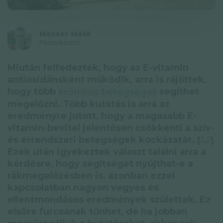
Adatkezelési tájékoztató
Hírlevél
Messer Máté
Főszerkesztő
© GAL SynergyTech Zrt.
Miután felfedezték, hogy az E-vitamin
antioxidánsként működik, arra is rájöttek,
hogy több
segíthet
krónikus betegséget
megelőzni. Több kutatás is arra az
eredményre jutott, hogy a magasabb E-
vitamin-bevitel jelentősen csökkenti a szív-
és érrendszeri betegségek kockázatát. (
1
,
2
)
Ezek után igyekeztek választ találni arra a
kérdésre, hogy segítséget nyújthat-e a
rákmegelőzésben is, azonban ezzel
kapcsolatban nagyon vegyes és
ellentmondásos eredmények születtek. Ez
elsőre furcsának tűnhet, de ha jobban