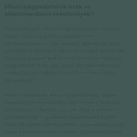
Mivel magyarázhatók ezek az
ellentmondásos eredmények?
Valószínűleg az E-vitamin kiegészítése azért nem volt
pozitív hatású a legtöbb kutatásban, mert
természetellenesen nagy dózisban alkalmazták, illetve
szintetikus dl-alfa-tokoferolként, nem pedig olyan kevert
formában, ahogyan azok a természetes ételeinkben is
megtalálhatók. A túl nagy dózisú alfa-tokoferol ezáltal
csökkenti a többi tokoferol szintjét, ami felboríthatja
arányukat. (
9
)
Abban a kutatásban, ami azt állapította meg, hogy a
magasabb gamma-tokoferol-szint esetén a halálozási
kockázat is nő, a kutatók úgy vélik, hogy a gamma-
tokoferol szintje a gyulladásos folyamatokkal együtt
fokozódik. Ennek következtében - annak ellenére, hogy
maga a gamma-tokoferol valóban gyulladáscsökkentő,