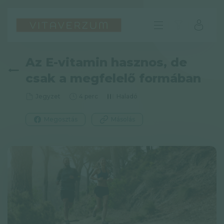
Az E-vitamin hasznos, de
csak a megfelelő formában
Jegyzet
4 perc
Haladó
Megosztás
Másolás
HU
GYIK
Impresszum