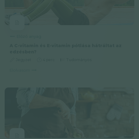
Előző anyag
A C-vitamin és E-vitamin pótlása hátráltat az
edzésben?
Jegyzet
4 perc
Tudományos
Elolvasom