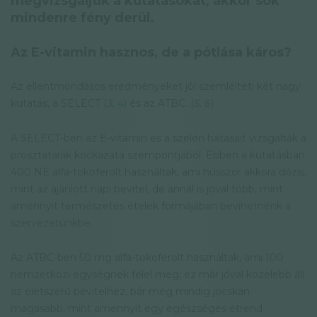
megvizsgáljuk a kutatásokat, akkor sok
mindenre fény derül.
Az E-vitamin hasznos, de a pótlása káros?
Az ellentmondásos eredményeket jól szemlélteti két nagy
kutatás, a SELECT (
3,
4
) és az ATBC. (
5,
6
)
A SELECT-ben az E-vitamin és a szelén hatásait vizsgálták a
prosztatarák kockázata szempontjából. Ebben a kutatásban
400 NE alfa-tokoferolt használtak, ami hússzor akkora dózis,
mint az ajánlott napi bevitel, de annál is jóval több, mint
amennyit természetes ételek formájában bevihetnénk a
szervezetünkbe.
Az ATBC-ben 50 mg alfa-tokoferolt használtak, ami 100
nemzetközi egységnek felel meg; ez már jóval közelebb áll
az életszerű bevitelhez, bár még mindig jócskán
magasabb, mint amennyit egy egészséges étrend