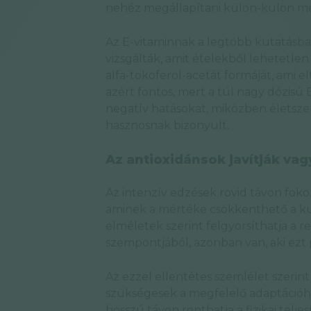
nehéz megállapítani külön-külön me
Az E-vitaminnak a legtöbb kutatásba
vizsgálták, amit ételekből lehetetlen 
alfa-tokoferol-acetát formáját, ami e
azért fontos, mert a túl nagy dózisú
negatív hatásokat, miközben életsz
hasznosnak bizonyult.
Az antioxidánsok javítják vagy
Az intenzív edzések rövid távon fokoz
aminek a mértéke csökkenthető a kül
elméletek szerint felgyorsíthatja a r
szempontjából, azonban van, aki ezt p
Az ezzel ellentétes szemlélet szerint 
szükségesek a megfelelő adaptációh
hosszú távon ronthatja a fizikai telj