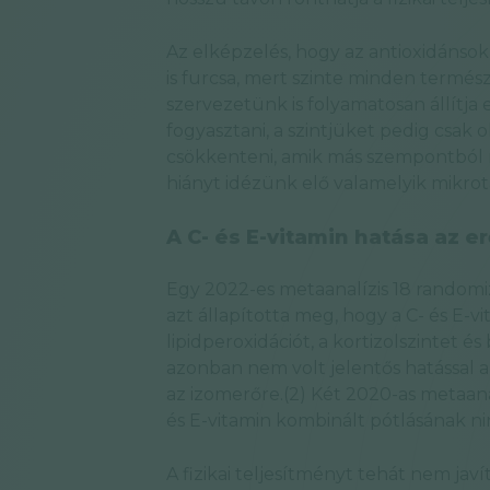
Az elképzelés, hogy az antioxidánsok 
is furcsa, mert szinte minden termész
szervezetünk is folyamatosan állítja 
fogyasztani, a szintjüket pedig csak
csökkenteni, amik más szempontból n
hiányt idézünk elő valamelyik mikro
A C- és E-vitamin hatása az e
Egy 2022-es metaanalízis 18 randomi
azt állapította meg, hogy a C- és E-v
lipidperoxidációt, a kortizolszintet é
azonban nem volt jelentős hatással a
az izomerőre.(2) Két 2020-as metaanal
és E-vitamin kombinált pótlásának nin
A fizikai teljesítményt tehát nem jav