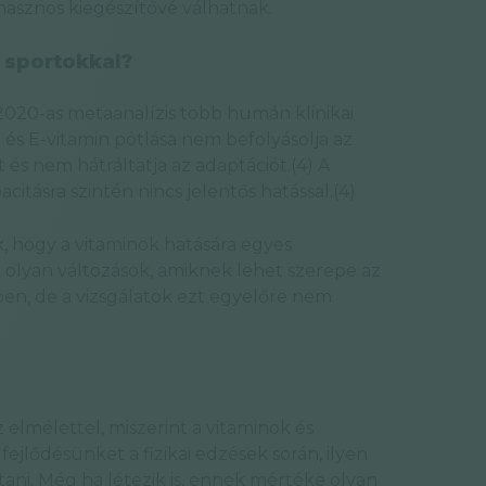
 hasznos kiegészítővé válhatnak.
 sportokkal?
2020-as metaanalízis több humán klinikai
C- és E-vitamin pótlása nem befolyásolja az
és nem hátráltatja az adaptációt.(4) A
itásra szintén nincs jelentős hatással.(4)
hogy a vitaminok hatására egyes
olyan változások, amiknek lehet szerepe az
ben, de a vizsgálatok ezt egyelőre nem
 elmélettel, miszerint a vitaminok és
fejlődésünket a fizikai edzések során, ilyen
tani. Még ha létezik is, ennek mértéke olyan