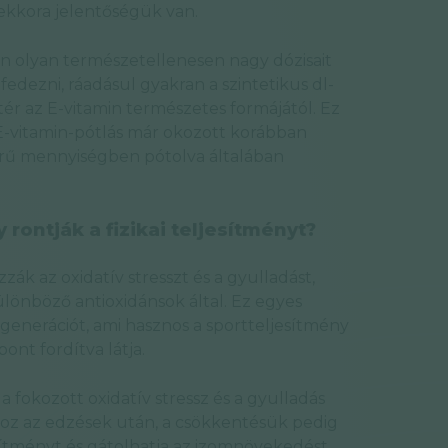
kkora jelentőségük van.
n olyan természetellenesen nagy dózisait
fedezni, ráadásul gyakran a szintetikus dl-
ltér az E-vitamin természetes formájától. Ez
 E-vitamin-pótlás már okozott korábban
erű mennyiségben pótolva általában
 rontják a fizikai teljesítményt?
zák az oxidatív stresszt és a gyulladást,
önböző antioxidánsok által. Ez egyes
egenerációt, ami hasznos a sportteljesítmény
ont fordítva látja.
a fokozott oxidatív stressz és a gyulladás
oz az edzések után, a csökkentésük pedig
esítményt és gátolhatja az izomnövekedést.