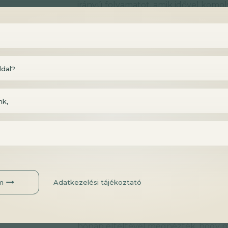
irányú folyamatot, amik idővel kom
így általános egészségmegőrzés célj
Egyetlen sportolónak sem kell attól 
őt a fejlődésben, de nem is szabad tő
Kisebb jelentőségük azért lehet: ha 
ldal?
meg valaki, az nyilván hosszabb távon 
nk,
A két vitamin hatása az izo
Ha az összesített eredményeket nézz
izomnövekedés szempontjából sincs 
áttekintve a vizsgálatokat már talá
Egy 2016-os randomizált vizsgálatban
m
Adatkezelési tájékoztató
személyeknél csökkentette az izomn
edzésprogrammal kombinálva.(5) A r
vitamint és 117 mg E-vitamint pótolta
hónap elteltével megnézték, hogy m