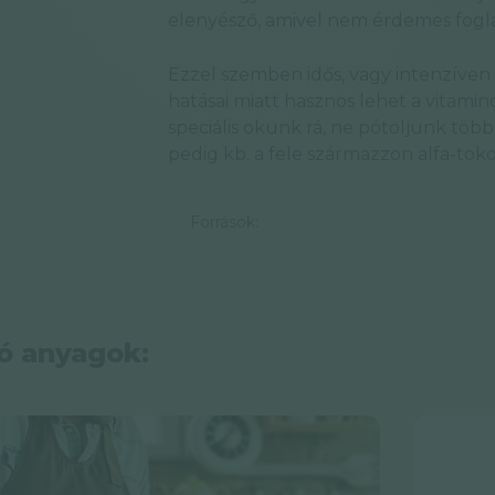
elenyésző, amivel nem érdemes fogla
Ezzel szemben idős, vagy intenzíve
hatásai miatt hasznos lehet a vitamin
speciális okunk rá, ne pótoljunk tö
pedig kb. a fele származzon alfa-toko
Források:
ó anyagok: