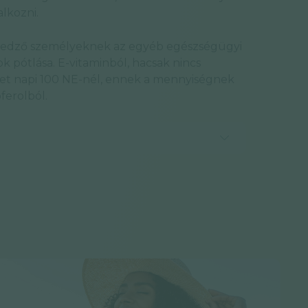
lkozni.
n edző személyeknek az egyéb egészségügyi
ok pótlása. E-vitaminból, hacsak nincs
bbet napi 100 NE-nél, ennek a mennyiségnek
ferolból.