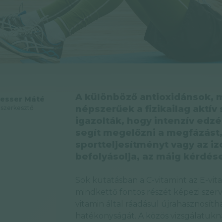
A különböző antioxidánsok, m
esser Máté
népszerűek a fizikailag aktí
szerkesztő
igazolták, hogy intenzív edzé
segít megelőzni a megfázást,
sportteljesítményt vagy az 
befolyásolja, az máig kérdés
Sok kutatásban a C-vitamint az E-vit
mindkettő fontos részét képezi szer
vitamin által ráadásul újrahasznosíth
hatékonyságát. A közös vizsgálatukn