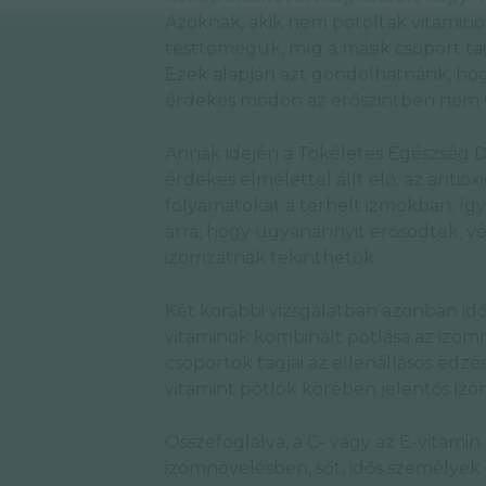
Azoknak, akik nem pótoltak vitamino
testtömegük, míg a másik csoport tag
Ezek alapján azt gondolhatnánk, hogy
érdekes módon az erőszintben nem v
Annak idején a Tökéletes Egészség D
érdekes elmélettel állt elő: az antio
folyamatokat a terhelt izmokban, íg
arra, hogy ugyanannyit erősödtek,
izomzatnak tekinthetők.
Két korábbi vizsgálatban azonban idő
vitaminok kombinált pótlása az izo
csoportok tagjai az ellenállásos edzé
vitamint pótlók körében jelentős izo
Összefoglalva, a C- vagy az E-vitamin
izomnövelésben, sőt, idős személyek