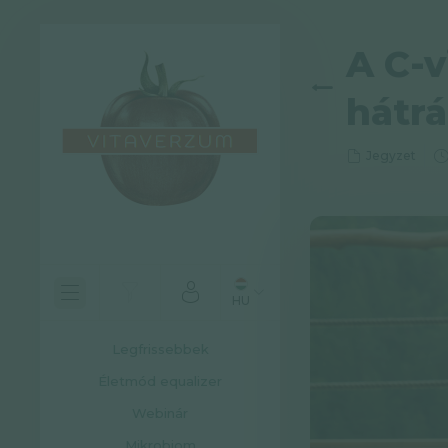
A C-v
hátrá
Jegyzet
HU
Legfrissebbek
Életmód equalizer
Webinár
Mikrobiom