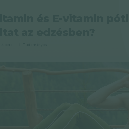
itamin és E-vitamin pót
ltat az edzésben?
4 perc
Tudományos