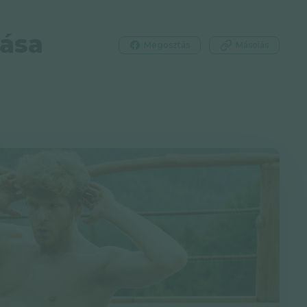
lása
Megosztás
Másolás