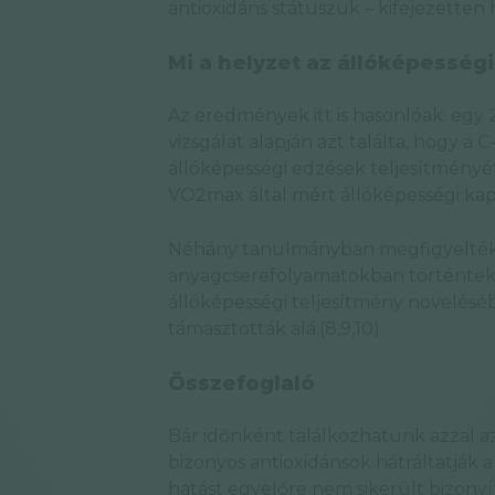
antioxidáns státuszuk – kifejezetten
Mi a helyzet az állóképességi
Az eredmények itt is hasonlóak: egy 
vizsgálat alapján azt találta, hogy a 
állóképességi edzések teljesítményét 
VO2max által mért állóképességi kapac
Néhány tanulmányban megfigyelték, 
anyagcserefolyamatokban történtek 
állóképességi teljesítmény növelésé
támasztották alá.(8,9,10)
Összefoglaló
Bár időnként találkozhatunk azzal az
bizonyos antioxidánsok hátráltatják a 
hatást egyelőre nem sikerült bizonyí