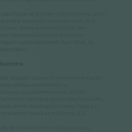
gátolhatják az edzések utáni fejlődést, azért
etes étel tartalmaz antioxidánsokat, és a
elő őket. Szinte lehetetlen tehát nem
 olyan módszerekkel lehet jelentősen
agyon egészségtelenek; ilyen lehet, ha
tápanyagból.
rőszintre
zált vizsgálat összevont eredményei alapján
itamin pótlása csökkentette a
s bizonyos gyulladásmarkerek szintjét,
 keletkező izomlázra, és ami még fontosabb,
ízis szintén azt állapította meg, hogy a C-
cs jelentős hatása az erőszintre.(3,4)
ítják, de csökkentenek több olyan rossz