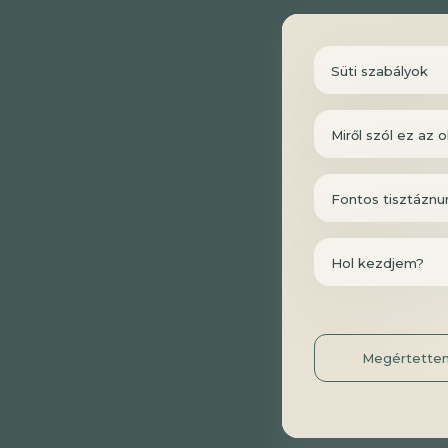
Süti szabályok
Miről szól ez az o
Fontos tisztáznu
Hol kezdjem?
Megértette