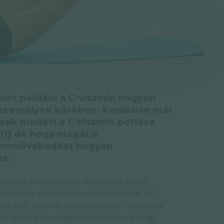
int például a C-vitamin nagyon
v személyek körében. Korábban már
sek mellett a C-vitamin pótlása
(1) de hogy magát a
izomnövekedést hogyan
es.
aminnal kombináltan vizsgálták, mivel
vezetünk antioxidáns rendszerének. A C-
ató az E-vitamin, ami jelentősen fokozza a
ak viszont van egy olyan hátránya, hogy