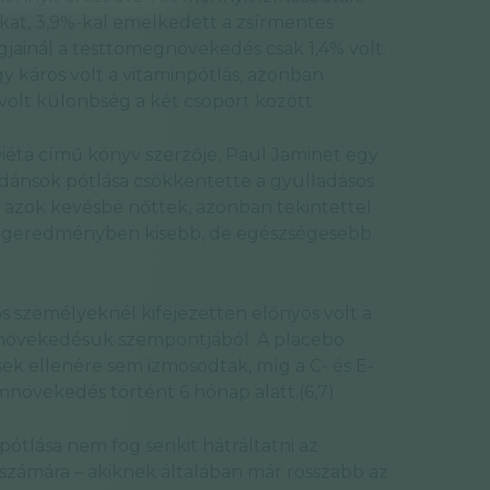
kat, 3,9%-kal emelkedett a zsírmentes
jainál a testtömegnövekedés csak 1,4% volt.
 káros volt a vitaminpótlás, azonban
olt különbség a két csoport között.
iéta című könyv szerzője, Paul Jaminet egy
xidánsok pótlása csökkentette a gyulladásos
y azok kevésbé nőttek, azonban tekintettel
 végeredményben kisebb, de egészségesebb
s személyeknél kifejezetten előnyös volt a
mnövekedésük szempontjából. A placebo
sek ellenére sem izmosodtak, míg a C- és E-
mnövekedés történt 6 hónap alatt.(6,7)
 pótlása nem fog senkit hátráltatni az
 számára – akiknek általában már rosszabb az