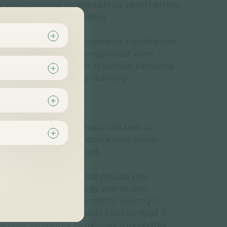
oly egészségügyi problémákhoz vezethetnek,
ából érdemes őket pótolni.
tartania, hogy ezek a vitaminok hátráltatnák
lük jelentős teljesítményjavulást várni.
a C-vitamin-pótlás miatt ritkábban betegszik
a teljesítményén is javítani fog.
mnövekedésre
ük, a C-és E-vitamin használatának az
jelentősége,(3,4) azonban külön-külön
lunk néhány érdekességet.
 a két vitamin kombinált pótlása idős
övekedés mértékét egy ellenállásos
észtvevők 12 héten keresztül 500 mg C-
k közvetlenül edzés előtt és után, majd 3
ennyit erősödtek és mennyit izmosodtak.