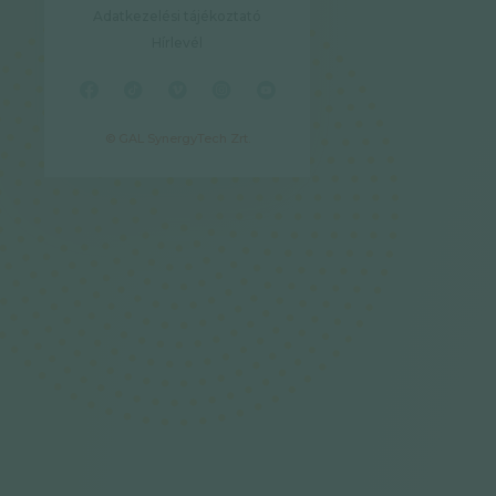
Adatkezelési tájékoztató
Hírlevél
© GAL SynergyTech Zrt.