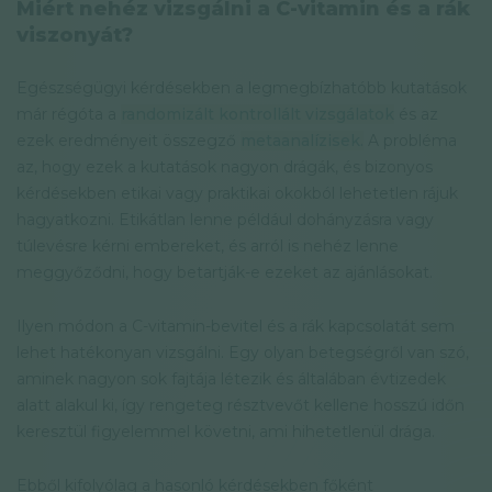
Miért nehéz vizsgálni a C-vitamin és a rák
viszonyát?
Egészségügyi kérdésekben a legmegbízhatóbb kutatások
már régóta a
randomizált kontrollált vizsgálatok
és az
ezek eredményeit összegző
metaanalízisek.
A probléma
az, hogy ezek a kutatások nagyon drágák, és bizonyos
kérdésekben etikai vagy praktikai okokból lehetetlen rájuk
hagyatkozni. Etikátlan lenne például dohányzásra vagy
túlevésre kérni embereket, és arról is nehéz lenne
meggyőződni, hogy betartják-e ezeket az ajánlásokat.
Ilyen módon a C-vitamin-bevitel és a rák kapcsolatát sem
lehet hatékonyan vizsgálni. Egy olyan betegségről van szó,
aminek nagyon sok fajtája létezik és általában évtizedek
alatt alakul ki, így rengeteg résztvevőt kellene hosszú időn
keresztül figyelemmel követni, ami hihetetlenül drága.
Ebből kifolyólag a hasonló kérdésekben főként