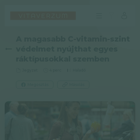
A magasabb C-vitamin-szint
védelmet nyújthat egyes
ráktípusokkal szemben
Jegyzet
4 perc
Haladó
Megosztás
Másolás
HU
GYIK
Impresszum