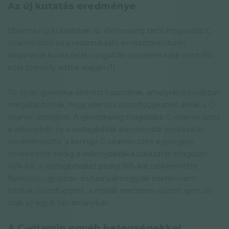
Az új kutatás eredménye
Ebben az új kutatásban az élethosszig tartó magasabb C-
vitamin-szint és a rosszindulatú emésztőrendszeri
daganatok kockázatát vizsgálták, összesen több mint 650
ezer személy adatai alapján.(1)
Tíz olyan genetikai eltérést használtak, amelyekről korábban
megállapították, hogy jelentős összefüggésben állnak a C-
vitamin szintjével. A genetikailag magasabb C-vitamin-szint
a vékonybél- és a vastagbélrák alacsonyabb kockázatát
eredményezte, a keringő C-vitamin-szint egységnyi
növekedése pedig a vékonybélrák kockázatát átlagosan
45%-kal, a vastagbélrákét pedig 16%-kal csökkentette.
Nyelőcső-, gyomor- és hasnyálmirigyrák esetén nem
találtak összefüggést, a májrák esetében viszont igen, de
csak az egyik tanulmányban.
A C-vitamin egyéb betegségekkel