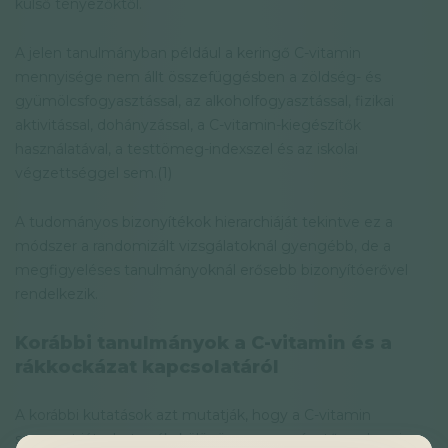
külső tényezőktől.
A jelen tanulmányban például a keringő C-vitamin
mennyisége nem állt összefüggésben a zöldség- és
gyümölcsfogyasztással, az alkoholfogyasztással, fizikai
aktivitással, dohányzással, a C-vitamin-kiegészítők
használatával, a testtömeg-indexszel és az iskolai
végzettséggel sem.(1)
A tudományos bizonyítékok hierarchiáját tekintve ez a
módszer a randomizált vizsgálatoknál gyengébb, de a
megfigyeléses tanulmányoknál erősebb bizonyítóerővel
rendelkezik.
Korábbi tanulmányok a C-vitamin és a
rákkockázat kapcsolatáról
A korábbi kutatások azt mutatják, hogy a C-vitamin
szerepet játszhat a rák, különösen az emésztőrendszeri