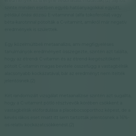
eredmények itt is enyhe védőhatást mutattak).(2) Sajnos
szinte minden esetben egyéb hatóanyagokkal együtt,
például óriási dózisú E-vitaminnal (alfa-tokoferollal) vagy
béta-karotinnal pótolták a C-vitamint, amikről már negatív
eredmények is születtek.
Egy közelmúltbeli metaanalízis, ami megfigyeléses
tanulmányok eredményeit összegezte, szintén azt találta,
hogy az étrendi C-vitamin és az étrend-kiegészítőként
pótolt C-vitamin magas bevitele összefügg a vastagbélrák
alacsonyabb kockázatával, bár az eredményt nem ítélték
jelentősnek.(2)
Két randomizált vizsgálat metaanalízise szintén azt sugallta,
hogy a C-vitamint pótló résztvevők körében csökkent a
vastagbélrák előfordulása a placebocsoporthoz képest, de a
kevés rákos eset miatt itt sem tartották jelentősnek a 16%-
os relatív kockázatcsökkenést.(2)