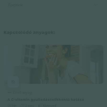
Források:
Kapcsolódó anyagok:
Előző anyag
A C-vitamin gyulladáscsökkentő hatása
Hír
2 perc
Könnyed