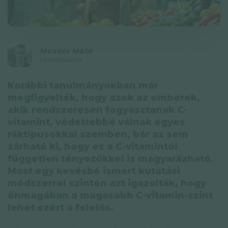
Adatkezelési tájékoztató
Hírlevél
Messer Máté
© GAL SynergyTech Zrt.
Főszerkesztő
Korábbi tanulmányokban már
megfigyelték, hogy azok az emberek,
akik rendszeresen fogyasztanak C-
vitamint, védettebbé válnak egyes
ráktípusokkal szemben, bár az sem
zárható ki, hogy ez a C-vitamintól
független tényezőkkel is magyarázható.
Most egy kevésbé ismert kutatási
módszerrel szintén azt igazolták, hogy
önmagában a magasabb C-vitamin-szint
lehet ezért a felelős.