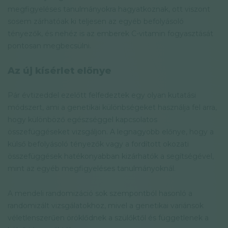
megfigyeléses tanulmányokra hagyatkoznak, ott viszont
sosem zárhatóak ki teljesen az egyéb befolyásoló
tényezők, és nehéz is az emberek C-vitamin fogyasztását
pontosan megbecsülni.
Az új kísérlet előnye
Pár évtizeddel ezelőtt felfedeztek egy olyan kutatási
módszert, ami a genetikai különbségeket használja fel arra,
hogy különböző egészséggel kapcsolatos
összefüggéseket vizsgáljon. A legnagyobb előnye, hogy a
külső befolyásoló tényezők vagy a fordított okozati
összefüggések hatékonyabban kizárhatók a segítségével,
mint az egyéb megfigyeléses tanulmányoknál.
A mendeli randomizáció sok szempontból hasonló a
randomizált vizsgálatokhoz, mivel a genetikai variánsok
véletlenszerűen öröklődnek a szülőktől és függetlenek a