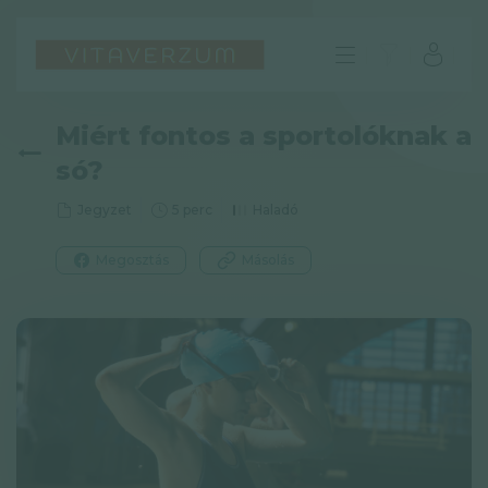
Miért fontos a sportolóknak a
só?
Jegyzet
5 perc
Haladó
Megosztás
Másolás
HU
GYIK
Impresszum