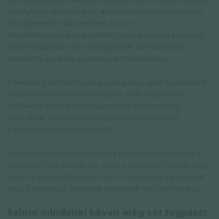
A só főleg nátrium-kloridot tartalmaz, ami nélkülözhetetlen
a megfelelő emésztéshez, a vérnyomás szabályozásához
és a szerveink működéséhez. A víz- és
folyadékháztartásban betöltött szerepe mellett a nátrium
létfontosságú az izom- és idegsejtek stimulálásához,
valamint a sav-bázis egyensúly kontrollálásához.
Ezenkívül a nátrium növeli a szomjúságingert és csökkenti
a termelődő vizelet mennyiségét, amik végső soron
csökkentik a fizikai fáradtságot és az állóképességi
sportokban fellépő egyensúlytalanságokból adódó
egészségügyi problémákat.(1)
A megfelelő folyadékpótlás és a hidratáció fontosságát a
legtöbben már ismerik, azt viszont sokan nem tudják, hogy
ehhez a víz mellett bizony sóra is szükségünk van. A jó hír,
hogy a sóhiánytól a legtöbb embernek nem kell tartania.
Szinte mindenki bőven elég sót fogyaszt