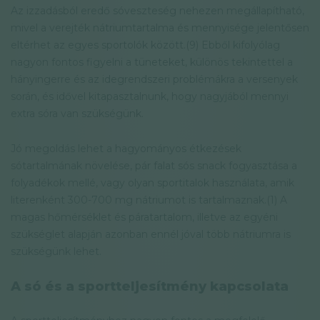
Az izzadásból eredő sóveszteség nehezen megállapítható,
mivel a verejték nátriumtartalma és mennyisége jelentősen
eltérhet az egyes sportolók között.(9) Ebből kifolyólag
nagyon fontos figyelni a tüneteket, különös tekintettel a
hányingerre és az idegrendszeri problémákra a versenyek
során, és idővel kitapasztalnunk, hogy nagyjából mennyi
extra sóra van szükségünk.
Jó megoldás lehet a hagyományos étkezések
sótartalmának növelése, pár falat sós snack fogyasztása a
folyadékok mellé, vagy olyan sportitalok használata, amik
literenként 300-700 mg nátriumot is tartalmaznak.(1) A
magas hőmérséklet és páratartalom, illetve az egyéni
szükséglet alapján azonban ennél jóval több nátriumra is
szükségünk lehet.
A só és a sportteljesítmény kapcsolata