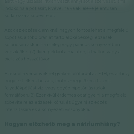
alatt vagy úszással ritkán veszít annyi sót a szervezet, ami
indokolná a pótlását, kivéve, ha valaki eleve jelentősen
korlátozza a sóbevitelét.
Azok az edzések, amiknél nagyon fontos lehet a megfelelő
sópótlás, a több órán át tartó állóképességi edzések,
különösen akkor, ha meleg vagy páradús környezetben
végzik őket.(7) Ilyen például a maraton, a triatlon vagy a
biciklizés hosszútávon.
Ezeknél a versenyeknél gyakran előfordul az ETH, és ahhoz,
hogy ezt elkerülhessük, fontos megelőzni a túlzott
folyadékpótlást víz, vagy egyéb hipotóniás italok
formájában.(8) Ezenkívül érdemes odafigyelni a megfelelő
sóbevitelre az edzések körül, és ügyelni az edzés
intenzitására és a környezeti viszonyokra.
Hogyan előzhető meg a nátriumhiány?