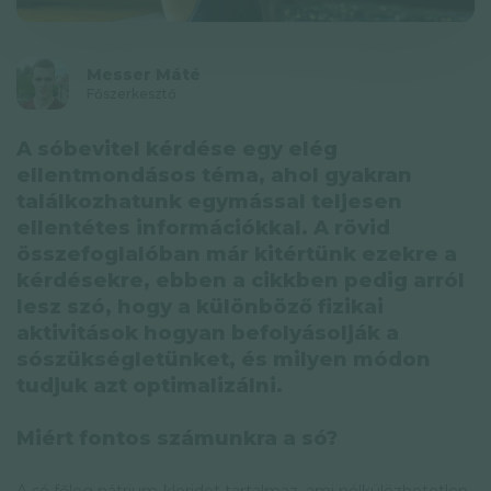
Adatkezelési tájékoztató
Hírlevél
Messer Máté
Főszerkesztő
© GAL SynergyTech Zrt.
A sóbevitel kérdése egy elég
ellentmondásos téma, ahol gyakran
találkozhatunk egymással teljesen
ellentétes információkkal. A rövid
összefoglalóban már kitértünk ezekre a
kérdésekre, ebben a cikkben pedig arról
lesz szó, hogy a különböző fizikai
aktivitások hogyan befolyásolják a
sószükségletünket, és milyen módon
tudjuk azt optimalizálni.
Miért fontos számunkra a só?