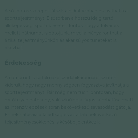
A só fontos szerepet játszik a hidratációban és javíthatja a
sportteljesítményt. Elsősorban a hosszú ideig tartó
állóképességi sportok esetén fontos, hogy a folyadék
mellett nátriumot is pótoljunk, mivel a hiánya ronthat a
fizikai teljesítményünkön és akár súlyos tüneteket is
okozhat.
Érdekesség
A nátriumot is tartalmazó szódabikarbónáról szintén
kiderült, hogy nagy mennyiségben fogyasztva javíthatja a
sportteljesítményt. Bár még nem tudni pontosan, hogy
mitől olyan hatékony, valószínűleg a lúgos kémhatása miatt
az intenzív edzések során bekövetkező savasodást gátolja.
Ennek hatására a fáradtság és az általa bekövetkező
teljesítménycsökkenés is később jelentkezik.