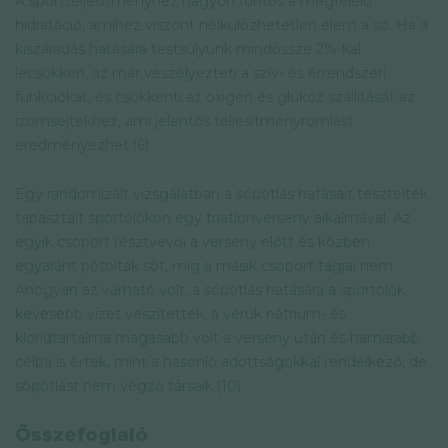
A sportteljesítményhez nagyon fontos a megfelelő
hidratáció, amihez viszont nélkülözhetetlen elem a só. Ha a
kiszáradás hatására testsúlyunk mindössze 2%-kal
lecsökken, az már veszélyezteti a szív- és érrendszeri
funkciókat, és csökkenti az oxigén és glükóz szállítását az
izomsejtekhez, ami jelentős teljesítményromlást
eredményezhet.(6)
Egy randomizált vizsgálatban a sópótlás hatásait tesztelték
tapasztalt sportolókon egy triatlonverseny alkalmával. Az
egyik csoport résztvevői a verseny előtt és közben
egyaránt pótoltak sót, míg a másik csoport tagjai nem.
Ahogyan az várható volt, a sópótlás hatására a sportolók
kevesebb vizet veszítettek, a vérük nátrium- és
kloridtartalma magasabb volt a verseny után és hamarabb
célba is értek, mint a hasonló adottságokkal rendelkező, de
sópótlást nem végző társaik.(10)
Összefoglaló