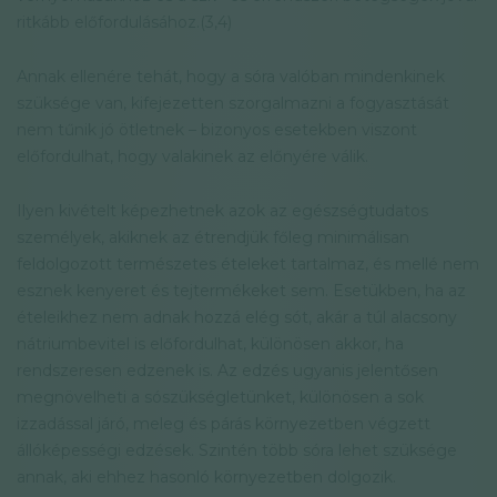
ritkább előfordulásához.(3,4)
Annak ellenére tehát, hogy a sóra valóban mindenkinek
szüksége van, kifejezetten szorgalmazni a fogyasztását
nem tűnik jó ötletnek – bizonyos esetekben viszont
előfordulhat, hogy valakinek az előnyére válik.
Ilyen kivételt képezhetnek azok az egészségtudatos
személyek, akiknek az étrendjük főleg minimálisan
feldolgozott természetes ételeket tartalmaz, és mellé nem
esznek kenyeret és tejtermékeket sem. Esetükben, ha az
ételeikhez nem adnak hozzá elég sót, akár a túl alacsony
nátriumbevitel is előfordulhat, különösen akkor, ha
rendszeresen edzenek is. Az edzés ugyanis jelentősen
megnövelheti a sószükségletünket, különösen a sok
izzadással járó, meleg és párás környezetben végzett
állóképességi edzések. Szintén több sóra lehet szüksége
annak, aki ehhez hasonló környezetben dolgozik.