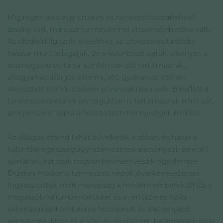
Míg régen a só egy értékes és nehezen hozzáférhető
ásvány volt, mára szinte mindenhol olcsón elérhetővé vált.
Az ultrafeldolgozott ételekhez az ízfokozó és tartósító
hatásai miatt adagolják, de a különböző sajtok, a kenyér, a
sósmogyoró és társai szintén sok sót tartalmaznak,
ahogyan az átlagos éttermi, sőt, gyakran az otthon
elkészített ételek is bőven el vannak látva vele. Emellett a
természetes ételek önmagukban is tartalmaznak némi sót,
ami persze eltörpül a hozzáadott mennyiségek mellett.
Az átlagos étrend tehát bővelkedik a sóban, és habár a
különféle egészségügyi szervezetek alacsonyabb bevitelt
ajánlanak, ezt csak nagyon kevesen veszik figyelembe.
Érdekes módon a természeti népek jóval kevesebb sót
fogyasztottak, mint manapság a modern emberek.(2) Ez a
magasabb káliumbevitelükkel és a rendszeres fizikai
aktivitásukkal kombinálva hozzájárult az alacsonyabb
vérnyomásukhoz és a szív- és érrendszeri betegségek jóval