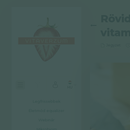
Rövid
vitam
Jegyzet
HU
Legfrissebbek
Életmód equalizer
Webinár
Mikrobiom