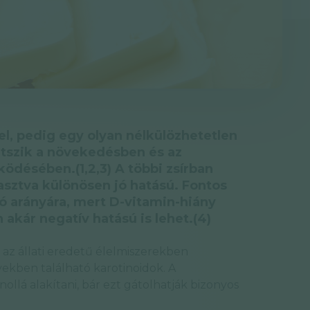
el, pedig egy olyan nélkülözhetetlen
átszik a növekedésben és az
désében.(1,2,3) A többi zsírban
asztva különösen jó hatású. Fontos
ló arányára, mert D-vitamin-hiány
akár negatív hatású is lehet.(4)
: az állati eredetű élelmiszerekben
yekben található karotinoidok. A
ollá alakítani, bár ezt gátolhatják bizonyos