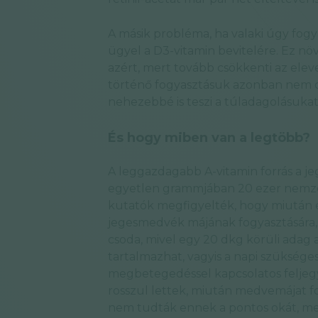
A másik probléma, ha valaki úgy fog
ügyel a D3-vitamin bevitelére. Ez növ
azért, mert tovább csökkenti az eleve
történő fogyasztásuk azonban nem cs
nehezebbé is teszi a túladagolásukat
És hogy miben van a legtöbb?
A leggazdagabb A-vitamin forrás a 
egyetlen grammjában 20 ezer nemzetk
kutatók megfigyelték, hogy miután e
jegesmedvék májának fogyasztására
csoda, mivel egy 20 dkg körüli adag a
tartalmazhat, vagyis a napi szükséges
megbetegedéssel kapcsolatos feljeg
rosszul lettek, miután medvemájat 
nem tudták ennek a pontos okát, mer