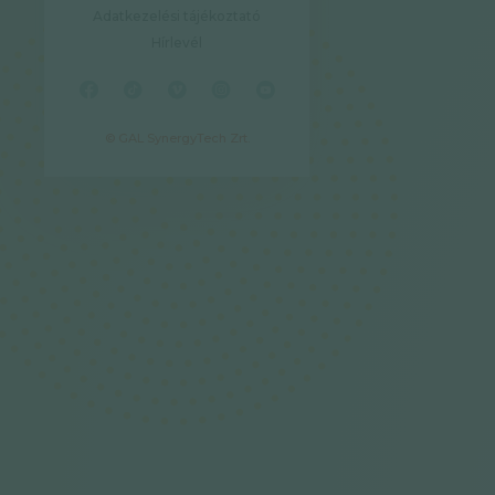
Adatkezelési tájékoztató
Hírlevél
© GAL SynergyTech Zrt.