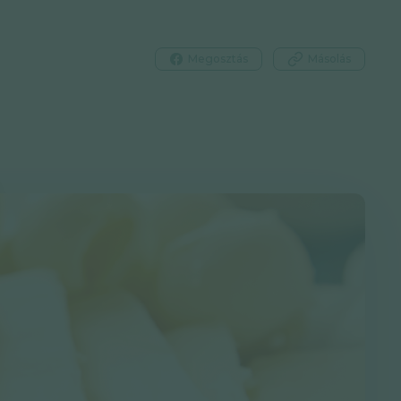
Megosztás
Másolás