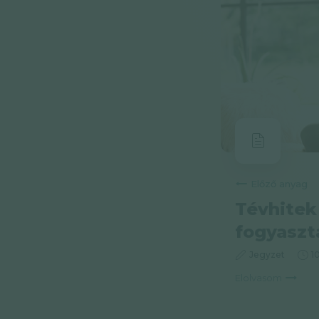
Előző anyag
Tévhitek
fogyaszt
Jegyzet
1
Elolvasom