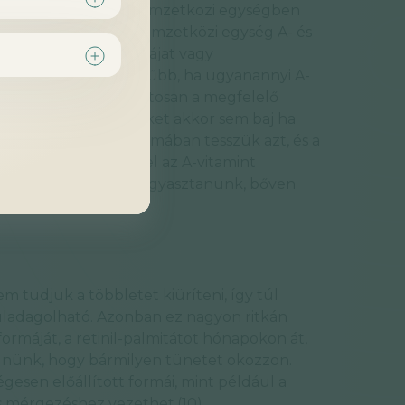
n közelít az 1:1-hez nemzetközi egységben
 ez ideálisan 4000 nemzetközi egység A- és
ritkán fogyasztunk májat vagy
, akkor a legegyszerűbb, ha ugyanannyi A-
tamint, így szinte biztosan a megfelelő
tjuk ezeket az ételeket akkor sem baj ha
 retinil-palmitát formában tesszük azt, és a
rtományban van. Mivel az A-vitamint
szükséges naponta fogyasztanunk, bőven
?
em tudjuk a többletet kiüríteni, így túl
úladagolható. Azonban ez nagyon ritkán
formáját, a retinil-palmitátot hónapokon át,
dnünk, hogy bármilyen tünetet okozzon.
esen előállított formái, mint például a
 is mérgezéshez vezethet.(10)