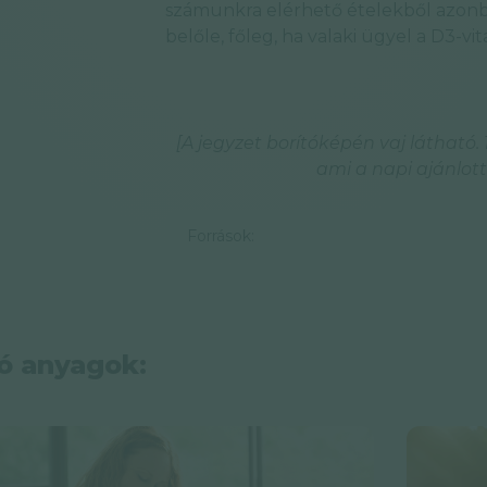
számunkra elérhető ételekből azonba
belőle, főleg, ha valaki ügyel a D3-vi
[A jegyzet borítóképén vaj látható
ami a napi ajánlott
Források:
ó anyagok: