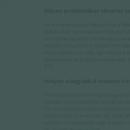
Milyen problémákat okozhat a
Az A-vitamin súlyos hiánya ritka a f
kialakulhat, ha valaki nem fogyaszt 
az esetben gyakran romlik az éjszakai
visszafordítható.(7) A-vitamin hiányá
és sérülékennyé válik, így megnő a f
gyermekeknél a hiánya növekedési, 
(1,3)
Melyek a legjobb A-vitamin fo
Természetes ételeink közül egyedül 
vitamint retinil-palmitát formában, a
Ez nem meglepő, hiszen hozzánk has
raktározzák az A-vitamint.(9) Több áll
például a tojássárgája vagy a tejzsí
szükséges mennyiséget.