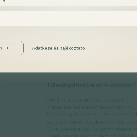
Az A- és D3-vitamin aránya jó esetbe
kifejezve. A legtöbb ember esetében
D3-vitamint jelent naponta. Ha csak 
karotinoidokban gazdag zöldségeket
vitamint pótlunk, mint amennyi D3-vi
arányban visszük be őket. Ha fogyasz
extra A-vitamint pótolunk amennyiben
m
Adatkezelési tájékoztató
D-vitamin szintünk az egészséges ta
raktározzuk a májunkban, így nem 
elég heti szinten.
Túladagolható-e az A-vitamin
Mivel az A-vitamint raktározzuk, és n
magas bevitel esetén hosszútávon t
fordul elő; az A-vitamin természetes 
nagyon magas dózisban kellene sze
Ezzel szemben az A-vitamin mesterség
retinil-acetát már pár hét elteltével