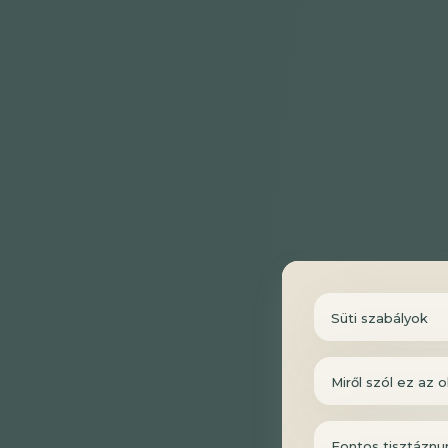
Süti szabályok
Miről szól ez az o
Fontos tisztáznu