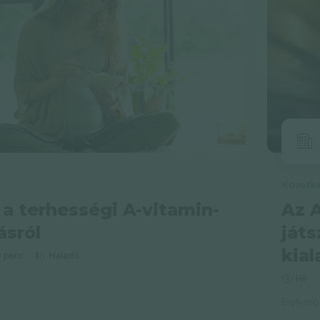
 a terhességi A-vitamin-
Az A
ásról
játs
kia
0 perc
Haladó
Hír
Elolvas