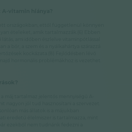
z A-vitamin hiánya?
ejlett országokban, ettől függetlenül könnyen
olyan ételeket, amik tartalmazzák.(6) Ebben
 látás, ami időben észlelve vitaminpótlással
ban a bőr, a szem és a nyálkahártya szárazzá
ertőzések kockázata.(8) Fejlődésben lévő
majd hormonális problémákhoz is vezethet.
rrások?
a máj tartalmaz jelentős mennyiségű A-
mit nagyon jól tud hasznosítani a szervezet.
onlóan más állatok is a májukban
ati eredetű élelmiszer is tartalmazza, mint
r, bár ezekből nem tudnánk fedezni a