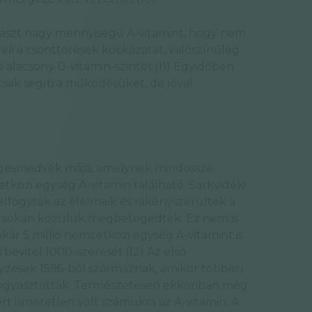
yaszt nagy mennyiségű A-vitamint, hogy nem
eli a csonttörések kockázatát, valószínűleg
 alacsony D-vitamin-szintet.(11) Egyidőben
ak segíti a működésüket, de jóval
.
jegesmedvék mája, amelynek mindössze
özi egység A-vitamin található. Sarkvidéki
lfogytak az élelmeik és rákényszerültek a
, sokan közülük megbetegedtek. Ez nem is
kár 5 millió nemzetközi egység A-vitamint is
 bevitel 1000-szeresét.(12) Az első
yzések 1596-ból származnak, amikor többen
fogyasztottak. Természetesen ekkoriban még
t ismeretlen volt számukra az A-vitamin. A