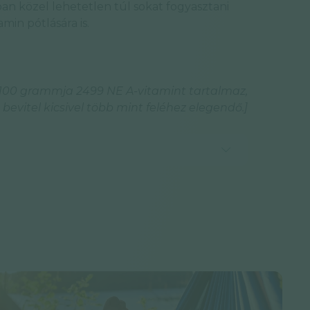
n közel lehetetlen túl sokat fogyasztani
tamin pótlására is.
. 100 grammja 2499 NE A-vitamint tartalmaz,
 bevitel kicsivel több mint feléhez elegendő.]