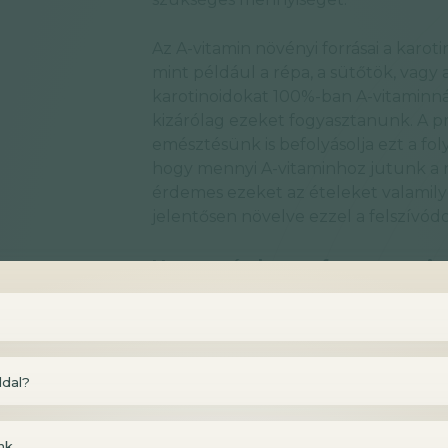
Az A-vitamin növényi forrásai a kar
mint például a répa, a sütőtök, vagy
karotinoidokat 100%-ban A-vitaminná
kizárólag ezeket fogyasztanunk. A pr
emésztésünk is befolyásolja ezt a fo
hogy mennyi A-vitaminhoz jutunk a n
érdemes ezeket az ételeket valamilye
jelentősen növelve ezzel a felszívód
Hogyan érdemes fogyasztani a
Amennyiben valaki legalább 15-20 dk
eszik néha répát, sütőtököt, vagy éd
vitaminhoz jut. Aki azonban nem esz
ldal?
vitamint pótolnia retinil-palmitát f
karotinoidokban gazdag zöldséget fo
nk,