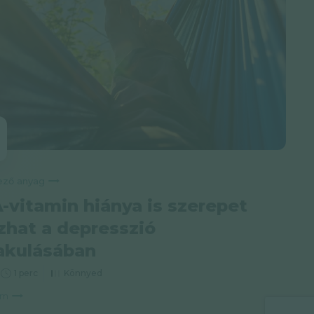
Következő anyag
-vitamin hiánya is szerepet
zhat a depresszió
lakulásában
1 perc
Könnyed
om