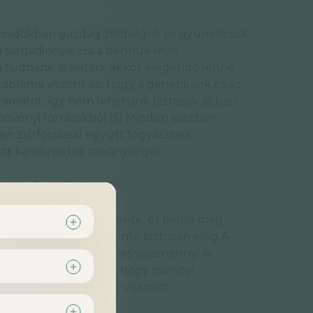
otinoidokban gazdag zöldségek és gyümölcsök,
 a sárgadinnye. Ha a bennük lévő
 tudnánk alakítani, akkor elegendő lenne
obléma viszont az, hogy a genetikánk és az
lyamatot, így nem lehetünk biztosak abban,
övényi forrásokból.(5) Minden esetben
n zsírforrással együtt fogyasztani,
ott karotinoidok mennyiségét.
z A-vitamint?
g májat fogyaszt hetente, és mellé még
esburgonyát, akkor szinte biztosan elég A-
ik májat, annak érdemes valamennyi A-
ormában, attól függően, hogy mennyi
gyaszt, és mennyi D3-vitamint.