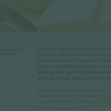
Olykor rossz színben tüntetik f
esser Máté
vitamin, ami fontos szerepet j
szerkesztő
immunrendszer megfelelő műkö
oldódó vitaminnal együtt fogy
odafigyelni a D3-vitaminnal va
esetén a nagy dózisú A-vitamin 
Az A-vitaminnak két fő típusa létezik
megtalálható retinol, illetve a növén
karotinoidokat képesek vagyunk retin
felszívódási zavarok.(5)