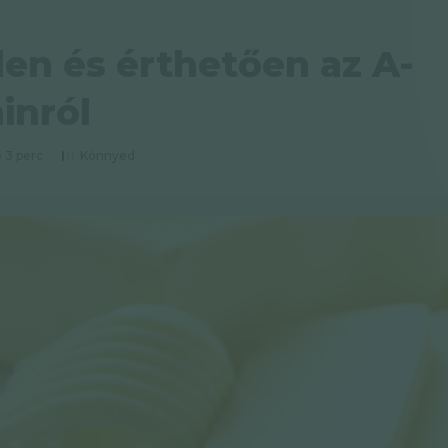
en és érthetően az A-
inról
3 perc
Könnyed