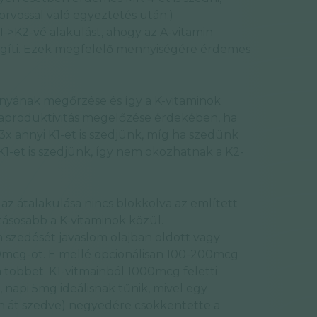
orvossal való egyeztetés után.)
->K2-vé alakulást, ahogy az A-vitamin
 segíti. Ezek megfelelő mennyiségére érdemes
nyának megőrzése és így a K-vitaminok
raproduktivitás megelőzése érdekében, ha
x annyi K1-et is szedjünk, míg ha szedünk
1-et is szedjünk, így nem okozhatnak a K2-
az átalakulása nincs blokkolva az említett
tásosabb a K-vitaminok közül.
n szedését javaslom olajban oldott vagy
mcg-ot. E mellé opcionálisan 100-200mcg
 többet. K1-vitmainból 1000mcg feletti
 napi 5mg ideálisnak tűnik, mivel egy
n át szedve) negyedére csökkentette a