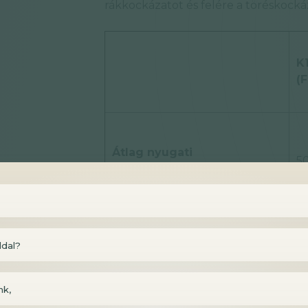
rákkockázatot és felére a töréskocká
K
(F
Átlag nyugati
5
táplálkozásban /nap
2
ldal?
(z
Egy egészség tudatos
ol
táplálkozás jellemzően
m
nk,
ennyit tartalmaz /nap
ol