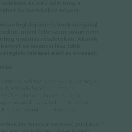
öredékére és a K2 nőtt meg a
ekhez és őseinkéhez képest.
sszefoglalójával és konklúziójával
kezdeni, mivel felteszem sokan nem
etleg unalmas részleteken. Akinek
edvét és kíváncsi lesz több
zefoglaló táblázat alatt az olvasást.
nlás:
elegendőnek tűnik napi 500-1000 mcg K1-
ól felszívódó formában, azaz ha
ékkal és lehetőleg hőkezelve, míg ha
 vagy emulgeált formából és étkezéskor
i és a felezési ideje is elég hosszú.
fonátok, kumarin-származékok) gátolják a K1
ilyen esetben érdemes MK-4-et is szedni,