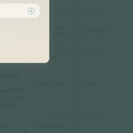
ájból)
Kb. 100 mcg
b. 2500 mcg
200 mcg (natto)
(ipari húsárú)
ermészeti
pek: kb.
000 mcg
gy több.
10-100 mcg
Nulla
eink: 1000
g – 1millió
cg közt
0-80%
600 mcg-ig
őzés/sütés és
nulla, míg 600