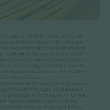
 mezei K1-vitamin is épp oly jó, tán
csak senki nem beszél róla? Ismered
ben két ikerkirályfi közül az egyiket
ik uralkodik? No, hát valami ilyesmi
an is: A K1 vasálarca, hogy ő csak a
l van rejtve a figyelem elől és ha elő
 vizsgálatra hivatkozva... Mind állati-,
ta a K2 hatásait,
dre kenterbe is verte a K2-t, mégsem
 hogy a modern nyugati táplálkozás a
 fogyasztása miatt nagyon is K2 dús,
ink táplálkozásában gyakorlatilag
r százszor annyi is. A nyugati ember