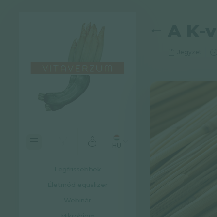
A K-v
Jegyzet
HU
Legfrissebbek
Életmód equalizer
Webinár
Mikrobiom