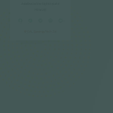
Adatkezelési tájékoztató
Hírlevél
© GAL SynergyTech Zrt.