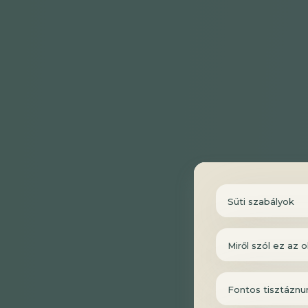
Süti szabályok
Miről szól ez az o
Fontos tisztáznu