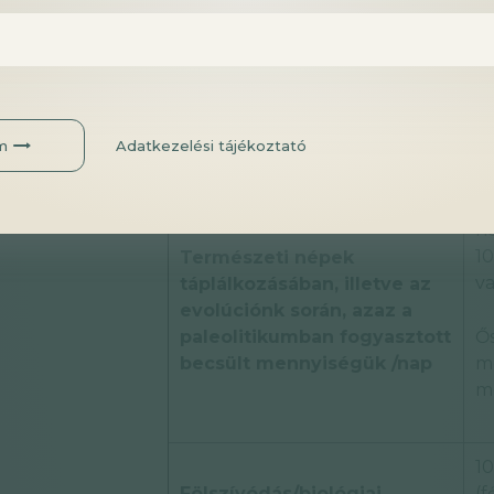
m
Mai élelmiszereinkkel
életszerűen és még
K
viszonylag kényelmesen
m
Adatkezelési tájékoztató
bevihető max. mennyiség
T
né
1
Természeti népek
va
táplálkozásában, illetve az
evolúciónk során, azaz a
paleolitikumban fogyasztott
Ős
becsült mennyiségük /nap
mc
m
1
Fölszívódás/biológiai
(f