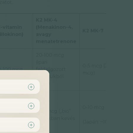
zatot.
K2 MK-4
1-vitamin
(Menakinon-4,
K2 MK-7
illokinon)
avagy
menatetrenone
20-100 mcg
(ipari
0-5 mcg (Japán: ~50
0-100 mcg
feldolgozott
mcg)
húsárukból
főleg)
00-1000 mcg
0-10 mcg
öldségekből,
5-10 mcg („bio”
ívából,
húsokban kevés
agvakból,
(Japán: ~100 mcg)
van)
ajokból,