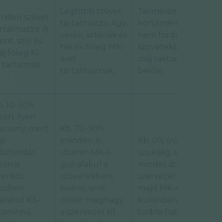
Legtöbb szövet
Természetes
inden szövet
tartalmazza. Agy,
körülmények közt
rtalmazza. A
vesék, artériák és
nem fordul elő
ont, szív és
herék főleg MK-
szövetekben, de a
j főleg K1-
4-et
máj raktározhat
 tartalmaz.
tartalmaznak.
belőle
b. 10-30%
zért ilyen
acsony, mert
Kb. 70-90%
ár
(minden K-
Kb. 0% (nincs rá
lszívódás
vitamin MK-4-
szükség, ezért
rán is
gyé alakul a
mindet átalakítja a
lentős
szövetekben,
szervezet K3-má,
észben
kivéve, amit
majd MK-4-gyé,
alakul K3-
direkt meghagy
különben nem
taminná,
a szervezet K1
tudna hatni)