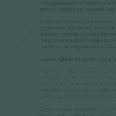
K1 fogyasztása csökkent le a t
sokszorosára a természeti nép
Szokatlan módon cikkemet az ö
(gyakorlati ajánlással) fogom 
szívesen rágnák át magukat es
meg az összegzés meghozza a k
részletre, az folytathatja az öss
Összefoglalás és gyakorlati ajá
Alapvetően hosszútávon bőségesen 
hez hozzájutni, legalább közepesen j
zöldségekből, akkor elegendő zsirad
kiegészítőből, akkor olajban oldott
bevéve, így a felszívódása is 80% körül
Egyes gyógyszerek (sztatinok, bifosz
és MK-7 átalakulását K2 MK-4-é, így 