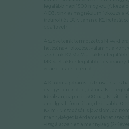
legalább napi 1500 mcg-ot. (A kezelő
A D3, cink és magnézium fokozza a K1
(retinol) és B6-vitamin a K2 hatását
odafigyelni.
A szöveteink természetes MK4/K1 ará
hatásának fokozása, valamint a kont
szedünk K2 MK-7-et, akkor legalább 3
MK-4-et akkor legalább ugyanannyi K
vitaminok problémát.
A K1 önmagában is biztonságos, és ha 
gyógyszerek által, akkor a K1 a legha
Ideálisan, napi min.500mcg K1-vitami
emulgeált formában, de inkább 1000
K2 mk-7 szedését is javaslom, de nem
mennyiséget is érdemes lehet szedni,
vizsgálatban ez a mennyiség (2-4éve