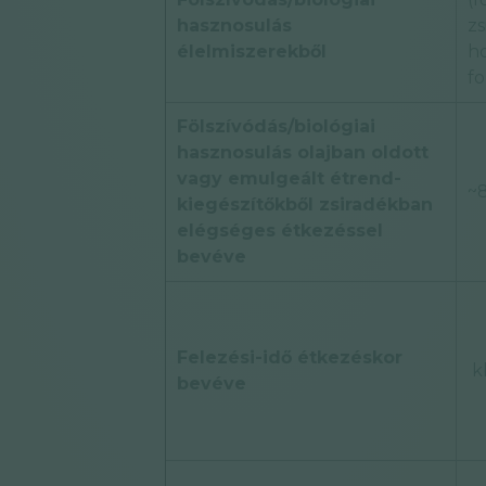
hasznosulás
zs
élelmiszerekből
h
f
Fölszívódás/biológiai
hasznosulás olajban oldott
vagy emulgeált étrend-
~
kiegészítőkből zsiradékban
elégséges étkezéssel
bevéve
Felezési-idő étkezéskor
kb
bevéve