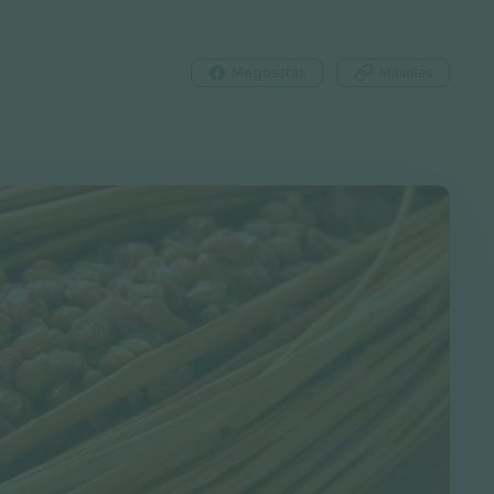
Megosztás
Másolás