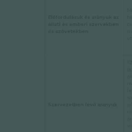
M
Előfordulásuk és arányuk az
ta
állati és emberi szervekben
cs
és szövetekben
má
et
K
(a
al
m
fe
so
Szervezetben lévő arányuk
je
r
át
vi