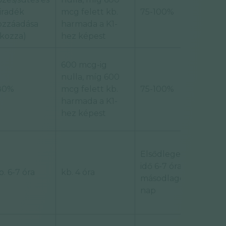
iradék
mcg felett kb.
75-100%
ozzáadása
harmada a K1-
okozza)
hez képest
600 mcg-ig
nulla, míg 600
80%
mcg felett kb.
75-100%
harmada a K1-
hez képest
Elsődleges felezési
idő 6-7 óra,
. 6-7 óra
kb. 4 óra
másodlagos kb. 2
nap