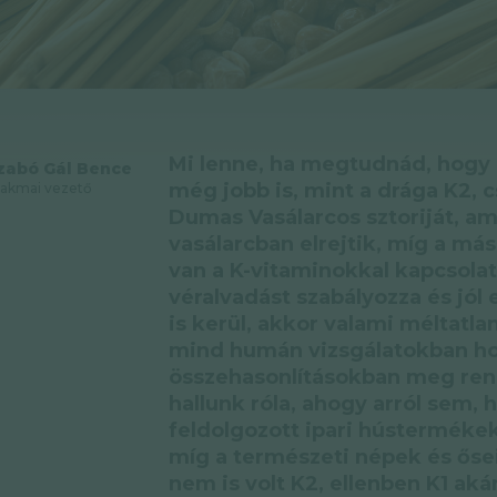
Mi lenne, ha megtudnád, hogy a
zabó Gál Bence
még jobb is, mint a drága K2, 
akmai vezető
Dumas Vasálarcos sztoriját, ami
vasálarcban elrejtik, míg a más
van a K-vitaminokkal kapcsolatb
véralvadást szabályozza és jól e
is kerül, akkor valami méltatlan
mind humán vizsgálatokban hoz
összehasonlításokban meg ren
hallunk róla, ahogy arról sem,
feldolgozott ipari hústermékek
míg a természeti népek és őse
nem is volt K2, ellenben K1 aká