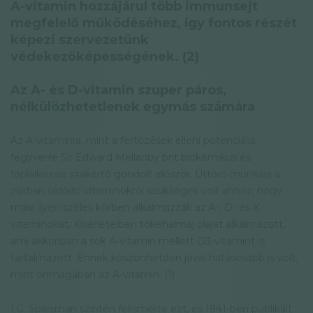
A-vitamin hozzájárul több immunsejt
megfelelő működéséhez, így fontos részét
képezi szervezetünk
védekezőképességének. (2)
Az A- és D-vitamin szuper páros,
nélkülözhetetlenek egymás számára
Az A-vitaminra, mint a fertőzések elleni potenciális
fegyverre Sir Edward Mellanby brit biokémikus és
táplálkozási szakértő gondolt először. Úttörő munkája a
zsírban oldódó vitaminokról szükséges volt ahhoz, hogy
mára ilyen széles körben alkalmazzák az A-, D- és K-
vitaminokat. Kísérleteiben tőkehalmáj olajat alkalmazott,
ami akkoriban a sok A-vitamin mellett D3-vitamint is
tartalmazott. Ennek köszönhetően jóval hatásosabb is volt,
mint önmagában az A-vitamin. (1)
I.G. Spiesman szintén felismerte ezt, és 1941-ben publikált