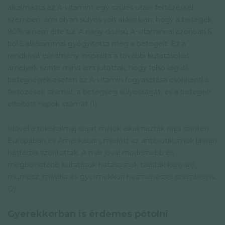
alkalmazta az A-vitamint egy szülés utáni fertőzéssel
szemben, ami olyan súlyos volt akkoriban, hogy a betegek
90%-a nem élte túl. A nagy dózisú A-vitaminnal azonban 5-
ből 5 alkalommal gyógyította meg a betegeit. Ez a
rendkívüli eredmény inspirálta a további kutatásokat,
amelyek szinte mind arra jutottak, hogy felső légúti
betegségek esetén az A-vitamin fogyasztása csökkenti a
fertőzések számát, a betegség súlyosságát, és a betegen
eltöltött napok számát.(1)
Idővel a tőkehalmáj olajat milliók alkalmazták napi szinten
Európában és Amerikában, mielőtt az antibiotikumok lassan
háttérbe szorították. A már jóval modernebb és
megbízhatóbb kutatások hatásosnak találták kanyaró,
mumpsz, malária és gyermekkori hasmenéssel szemben is.
(2)
Gyerekkorban is érdemes pótolni