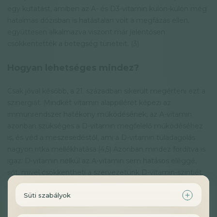
egy kutatást, amiben az A- és D3-vitamin külön-külön még
hatalmas dózisban is hatástalan volt a megfázás ellen,
együttesen alkalmazva viszont már jelentősen
csökkentették a betegség tüneteit. (3)
Hogyan lehetséges mindez?
Csak jóval később, a 21. században sikerült megérteni ezt a
szinergiát. Mindkét vitamin alappillérét képezi az
immunrendszer hatékony működésének, az A-vitamin
azonban szükséges a D-vitamin megfelelő működéséhez
is, és véd a meszesedéstől, ami a D-vitamin túladagolás
nagyon ritka mellékhatása.(4,5) Azonban mindez fordítva is
igaz: D-vitamin nélkül az A-vitamin sem hatásos eléggé,
sőt, mivel csökkentheti a szervezetünk D-vitamin-szintjét,
még kedvezőtlen hatása is lehet.(6)
Süti szabályok
Egy 2020-ban megjelent vizsgálat szintén megerősítette