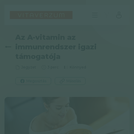
Az A-vitamin az
immunrendszer igazi
támogatója
Jegyzet
3 perc
Könnyed
Megosztás
Másolás
HU
GYIK
Impresszum