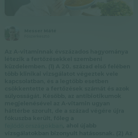
Adatkezelési tájékoztató
Hírlevél
Messer Máté
© GAL SynergyTech Zrt.
Főszerkesztő
Az A-vitaminnak évszázados hagyománya
létezik a fertőzésekkel szembeni
küzdelemben. (1) A 20. század első felében
több klinikai vizsgálatot végeztek vele
kapcsolatban, és a legtöbb esetben
csökkentette a fertőzések számát és azok
súlyosságát. Később, az antibiotikumok
megjelenésével az A-vitamin ugyan
háttérbe szorult, de a század végére újra
fókuszba került, főleg a
,
ahol újabb
fejlődő országokban
vizsgálatokban bizonyult hatásosnak. (2) Az