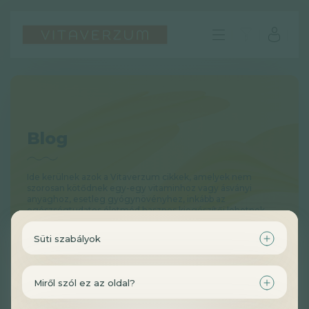
Blog
Ide kerülnek azok a Vitaverzum cikkek, amelyek nem
szorosan kötődnek egy-egy vitaminhoz vagy ásványi
anyaghoz, esetleg gyógynövényhez, inkább az
egészségtudatos életmód hasznos kiegészítői lehetnek.
Süti szabályok
HU
GYIK
Miről szól ez az oldal?
Impresszum