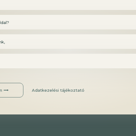
ldal?
nk,
iegészítő és étkezési
A Gl
ok az egészségesebb
röv
m
Adatkezelési tájékoztató
ért
Blog
c
Könnyed
Elolvas