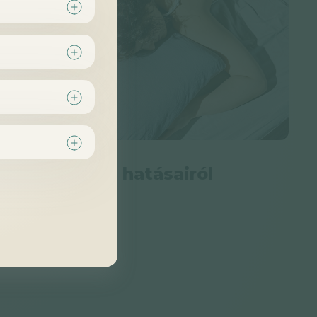
icin jótékony hatásairól
iden
3 perc
Könnyed
om