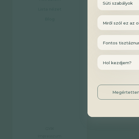
Süti szabályok
Lista nézet
Blog
Miről szól ez az o
Fontos tisztáznu
Hol kezdjem?
Étrend-k
javaslat
Megértette
gyerekek
Blog
3 per
Elolvasom
GYIK
Impresszum