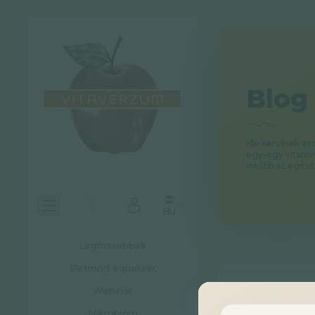
Blog
Ide kerülnek a
egy-egy vitami
inkább az egész
HU
Legfrissebbek
Életmód equalizer
Webinár
Mikrobiom