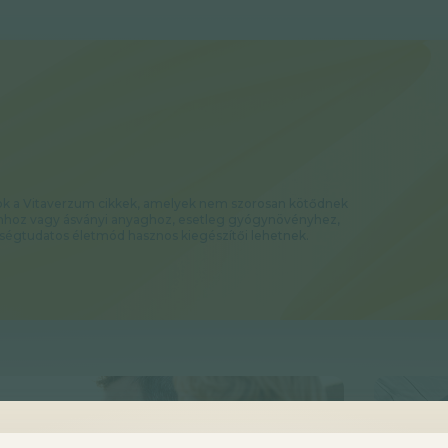
zok a Vitaverzum cikkek, amelyek nem szorosan kötődnek
nhoz vagy ásványi anyaghoz, esetleg gyógynövényhez,
ségtudatos életmód hasznos kiegészítői lehetnek.