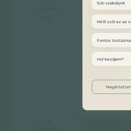
Süti szabályok
kezelhető edukác
Lista nézet
A webinár adáso
Blog
Miről szól ez az o
menüpontba
tö
Fontos tisztáznu
Hol kezdjem?
Megértette
GYIK
Impresszum