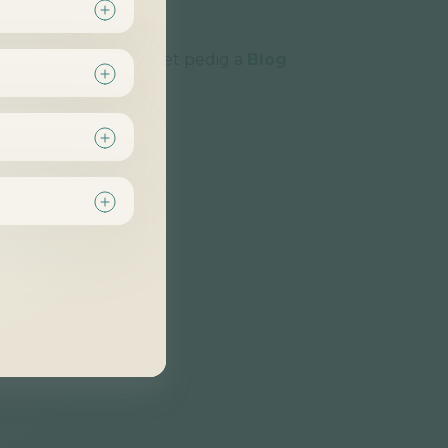
ence által írt cikkeket pedig a
Blog