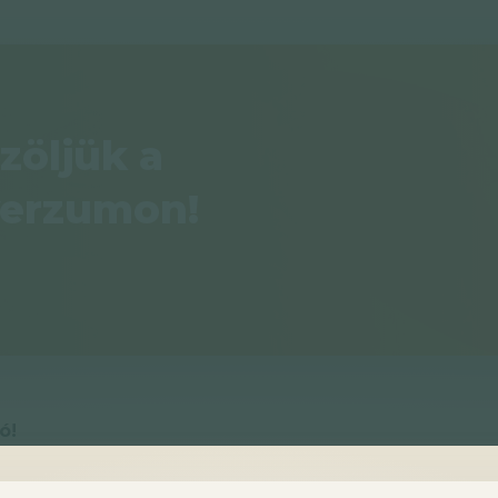
zöljük a
verzumon!
ó!
 szabogalbence.hu oldalon megtalálható tartalmakat m