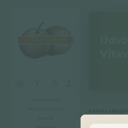
Üdvö
Vita
HU
Legfrissebbek
Életmód equalizer
Kedves Látogat
Webinár
A korábbiakban a
Mikrobiom