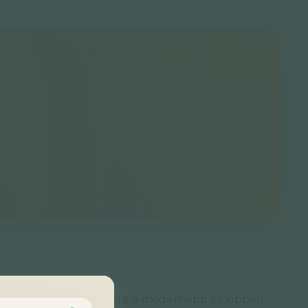
ind átköltöztettük erre a modernebb és jobban