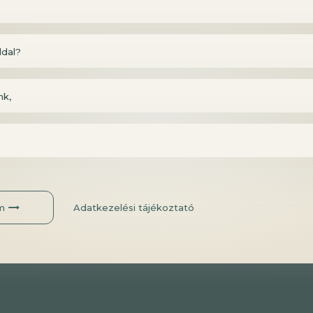
iós felületre.
k archívumát a
Webinár menüpontban
böngészheti, a B
ldal?
ltöttük fel.
nk,
m
Adatkezelési tájékoztató