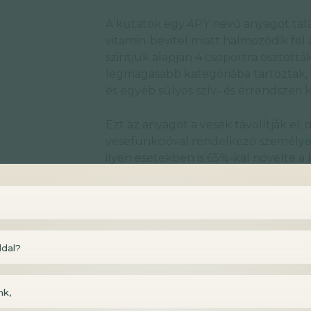
A kutatók egy 4PY nevű anyagot talál
vitamin-bevitel miatt halmozódik fel
szintjük alapján 4 csoportra osztották
legmagasabb kategóriába tartoztak, 
és egyéb súlyos szív- és érrendszeri
Ezt az anyagot a vesék távolítják el
vesefunkcióval rendelkező személyek
ilyen esetekben is 65%-kal növelte a
Egy másik európai és amerikai
kohor
eredményekre jutottak, a 4PY szintje 
és érrendszeri eseményekkel.
ldal?
Ezek után különböző genetikai és ál
igazolták, hogy a 4PY magas szintje 
másik anyag(VCAM1) szintjét, ami ér
nk,
vezet.