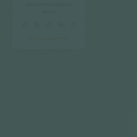
Adatkezelési tájékoztató
Hírlevél
© GAL SynergyTech Zrt.