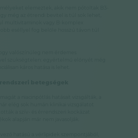
emélyeket elemeztek, akik nem pótoltak B3-
hogy még az étrendi bevitel is túl sok lehet,
dául multivitaminok vagy B-komplex
yobb eséllyel fog belőle hosszú távon túl
 hogy valószínűleg nem érdemes
ivel szükségtelen: egyértelmű előnyét még
iálisan káros hatása is lehet.
érrendszeri betegségek
gát a niacinpótlás hatásait vizsgálták, a
ár elég sok humán klinikai vizsgálatot
tták a szív- és érrendszeri kockázat
ékok alapján már nem javasolják.
ező hatású a vérlipidek szempontjából,