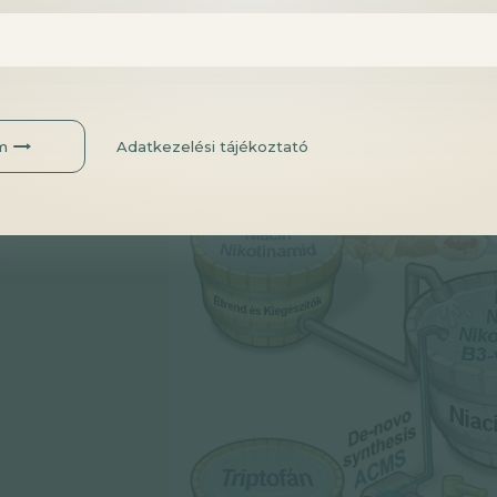
Az alábbi ábra, amit a kutatáshoz mel
mechanizmust:
m
Adatkezelési tájékoztató