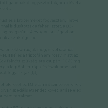
tott gabonákat fogyasztottak, ami idővel a
etett.
t és állati terméket fogyasztani, illetve
l is dúsították a fehér lisztet, a B3-
atilag megszűnt. A nyugati országokban
nak a szükségesnél.
vivalensekben adják meg, mivel számos
NMN, IHN) és a triptofán aminosav miatt az
. Egy felnőtt szükséglete csupán ~10-15 mg
edig a legtöbb európai és észak-amerikai
át fogyasztják.(1,3)
let eléréséhez B3-vitamint szinte senkinek
olyan speciális étrendet követ, ami se elég
at nem tartalmaz.
asabb B3-vitamin-bevitelnek, akkor a