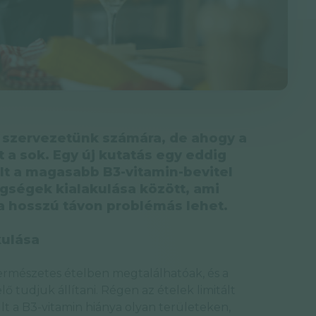
a szervezetünk számára, de ahogy a
t a sok. Egy új kutatás egy eddig
lt a magasabb B3-vitamin-bevitel
egségek kialakulása között, ami
sa hosszú távon problémás lehet.
kulása
ermészetes ételben megtalálhatóak, és a
ő tudjuk állítani. Régen az ételek limitált
t a B3-vitamin hiánya olyan területeken,