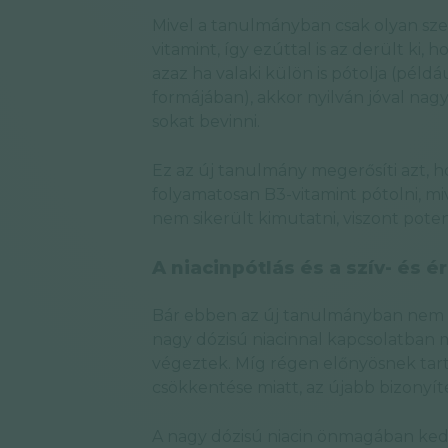
Mivel a tanulmányban csak olyan sz
vitamint, így ezúttal is az derült ki, 
azaz ha valaki külön is pótolja (pél
formájában), akkor nyilván jóval nag
sokat bevinni.
Ez az új tanulmány megerősíti azt,
folyamatosan B3-vitamint pótolni, m
nem sikerült kimutatni, viszont potenc
A niacinpótlás és a szív- és 
Bár ebben az új tanulmányban nem ma
nagy dózisú niacinnal kapcsolatban m
végeztek. Míg régen előnyösnek tarto
csökkentése miatt, az újabb bizonyít
A nagy dózisú niacin önmagában kedv