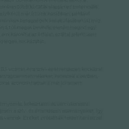
azonban több kutatás alapján ez potenciális
lyikéről már írtunk korábban, például
rónikus betegségek kialakulásában,(4) míg
án a túl magas bevitele esetén megnő egy
mi károsítja az érfalat, ezáltal jelentősen
tegségek kockázatát.
3-vitamin és a szív- és érrendszeri kockázat
 anyagcseretermékeket kerestek a vérben,
okat azonosíthattak a már jól ismert
vérnyomás, koleszterin és vércukorszint
esen a szív- és érrendszeri eseményeket, így
 is vannak. Ezeket próbálták felderíteni ezzel