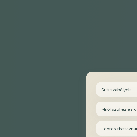
Süti szabályok
Miről szól ez az o
Fontos tisztáznu