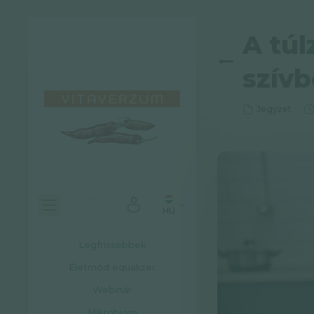
A túl
szív
Jegyzet
HU
Legfrissebbek
Életmód equalizer
Webinár
Mikrobiom