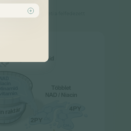
lékeltek jól szemlélteti a felfedezett