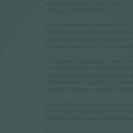
ahol főleg kukoricát vagy más finomí
pellagra nevű hiánybetegséghez vez
Miután az emberek elkezdtek több hús
bizonyos országokban még B3-vitaminna
vitamin hiánya és a pellagra gyakorl
manapság jóval több B3-at fogyaszta
A B3-vitamin szükségletet niacin ek
formája van (niacin, niacinamid, NR, 
étrendi fehérjebevitel is beleszámít
niacin ekvivalens naponta,(1,2) márp
országban átlagosan ennek 2-3-szoros
Ebből is látható, hogy a napi szükség
sem kell pótolnia, hacsak nem valami 
fehérjét, se B3-vitamin-származékok
Persze ha nem lenne hátránya a mag