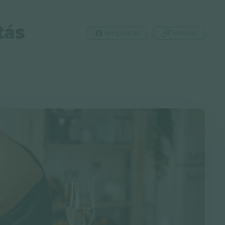
tás
Megosztás
Másolás