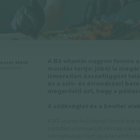
A B3-vitamin nagyon fontos 
esser Máté
mondás tartja: jóból is megár
szerkesztő
ismeretlen összefüggést talá
és a szív- és érrendszeri bet
megerősíti azt, hogy a pótlá
A szükséglet és a bevitel ala
A B3-vitamin különböző formái sok t
triptofán aminosavból mi magunk is el
elérhetősége miatt gyakran előfordul