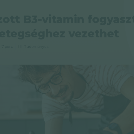
zott B3-vitamin fogyasz
betegséghez vezethet
7 perc
Tudományos