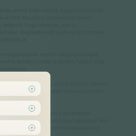
tak, amiről kiderítették, hogy a túlzott B3-
 a vérben. Miután a résztvevőket a 4PY-
, kiderült, hogy azoknak, akik a
kétszer magasabb volt a szívroham, stroke
 kockázatuk.
, de magas bevitel esetén még egészséges
nél is felhalmozódik a vérben, hiszen még
 kockázatot.
sz
adatait vizsgálva a kutatók szintén hasonló
jelentős összefüggésben állt a súlyos szív-
lati modelleken végzett kísérletekkel
fokozza egy gyulladással összefüggésben álló
gyulladáshoz és idővel érelmeszesedéshez