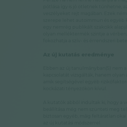
pótlása így is jó ötletnek tűnhetne, 
veszélyeket rejt magában. Ezek néme
szerepe lehet autoimmun és egyéb k
egy nemrég publikált szakcikk alapj
olyan melléktermék szintje a vérben, a
fokozhatja a szív- és érrendszeri be
Az új kutatás eredménye
Ebben az új tanulmányban(5) nem a B
kapcsolatát vizsgálták, hanem olyan
amik segítségével egyéb rizikófaktor
kockázati tényezőkön kívül.
A kutatók abból indultak ki, hogy a 
beállítása még nem szünteti meg telj
biztosan egyéb, máig feltáratlan okai
az új kutatási módszerrel.