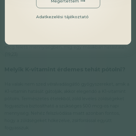
Megértettem
A K2 MK-7 már kis dózisban is hatásos a megfelelő
Adatkezelési tájékoztató
véralvadáshoz, illetve MK-7-ből már 100 mcg is elegendő az
erős csontok biztosításához, viszont érelmeszesedés
esetén nem találták hatásosnak.(8,10,18
)
Egy kutatásban az
MK-7 bevitele akár kontraproduktív is lehet túl magas, 360
mcg feletti mennyiségben, míg egy másikban hatástalan.
(19,23)
Melyik K-vitamint érdemes tehát pótolni?
Ha valaki nem szed véralvadásgátló gyógyszereket, amik a
K1-vitamin hatását gátolják, akkor elegendő a K1-vitamint
pótolni. Természetes ételekből, zöld leveles zöldségeket
fogyasztva biztosítható a szükséges 500 mcg-os napi
mennyiség. Nehéz felszívódása miatt azonban fontos,
hogy a zöldségeket hőkezelve, zsírforrással együtt
fogyasszuk.