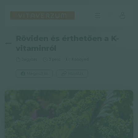
Röviden és érthetően a K-
vitaminról
Jegyzet
3 perc
Könnyed
Megosztás
Másolás
HU
GYIK
Impresszum