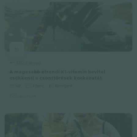
Előző anyag
A magasabb étrendi K1-vitamin bevitel
csökkenti a csonttörések kockázatát
Hír
3 perc
Könnyed
Elolvasom