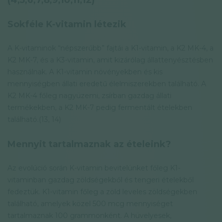
(4,5,6,7,8,9,10,11,12)
Sokféle K-vitamin létezik
A K-vitaminok “népszerűbb” fajtái a K1-vitamin, a K2 MK-4, a
K2 MK-7, és a K3-vitamin, amit kizárólag állattenyésztésben
használnak. A K1-vitamin növényekben és kis
mennyiségben állati eredetű élelmiszerekben található. A
K2 MK-4 főleg nagyüzemi, zsírban gazdag állati
termékekben, a K2 MK-7 pedig fermentált ételekben
található.(13, 14)
Mennyit tartalmaznak az ételeink?
Az evolúció során K-vitamin bevitelünket főleg K1-
vitaminban gazdag zöldségekből és tengeri ételekből
fedeztük. K1-vitamin főleg a zöld leveles zöldségekben
található, amelyek közel 500 mcg mennyiséget
tartalmaznak 100 grammonként. A hüvelyesek,