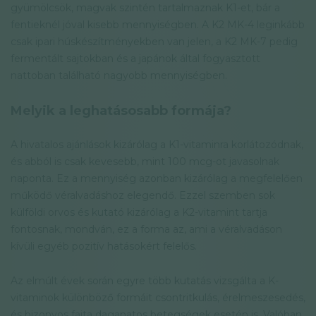
gyümölcsök, magvak szintén tartalmaznak K1-et, bár a
fentieknél jóval kisebb mennyiségben. A K2 MK-4 leginkább
csak ipari húskészítményekben van jelen, a K2 MK-7 pedig
fermentált sajtokban és a japánok által fogyasztott
nattoban található nagyobb mennyiségben.
Melyik a leghatásosabb formája?
A hivatalos ajánlások kizárólag a K1-vitaminra korlátozódnak,
és abból is csak kevesebb, mint 100 mcg-ot javasolnak
naponta. Ez a mennyiség azonban kizárólag a megfelelően
működő véralvadáshoz elegendő. Ezzel szemben sok
külföldi orvos és kutató kizárólag a K2-vitamint tartja
fontosnak, mondván, ez a forma az, ami a véralvadáson
kívüli egyéb pozitív hatásokért felelős.
Az elmúlt évek során egyre több kutatás vizsgálta a K-
vitaminok különböző formáit csontritkulás, érelmeszesedés,
és bizonyos fajta daganatos betegségek esetén is. Valóban