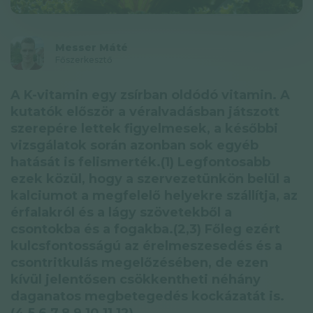
Adatkezelési tájékoztató
Hírlevél
Messer Máté
Főszerkesztő
© GAL SynergyTech Zrt.
A K-vitamin egy zsírban oldódó vitamin. A
kutatók először a véralvadásban játszott
szerepére lettek figyelmesek, a későbbi
vizsgálatok során azonban sok egyéb
hatását is felismerték.(1) Legfontosabb
ezek közül, hogy a szervezetünkön belül a
kalciumot a megfelelő helyekre szállítja, az
érfalakról és a lágy szövetekből a
csontokba és a fogakba.(2,3) Főleg ezért
kulcsfontosságú az érelmeszesedés és a
csontritkulás megelőzésében, de ezen
kívül jelentősen csökkentheti néhány
daganatos megbetegedés kockázatát is.