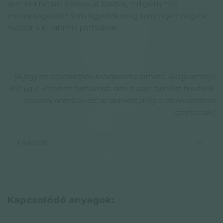
sem kell tartani: éveken át szedve, milligrammos
mennyiségekben sem figyelték meg semmilyen negatív
hatását a K1-vitamin pótlásának.
[A jegyzet borítóképén kelkáposzta látható. 100 grammja
830 μg K-vitamint tartalmaz, ami a napi ajánlott bevitel 8-
szorosa, azonban ezt az ajánlást még a véralvadáshoz
igazították.]
Források:
Kapcsolódó anyagok: