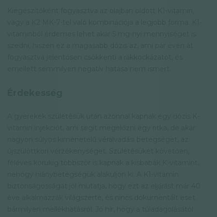
Kiegészítőként fogyasztva az olajban oldott K1-vitamin,
vagy a K2 MK-7-tel való kombinációja a legjobb forma. K1-
vitaminból érdemes lehet akár 5 mg-nyi mennyiséget is
szedni, hiszen ez a magasabb dózis az, ami pár éven át
fogyasztva jelentősen csökkenti a rákkockázatot, és
emellett semmilyen negatív hatása nem ismert.
Érdekesség
A gyerekek születésük után azonnal kapnak egy dózis K-
vitamin injekciót, ami segít megelőzni egy ritka, de akár
nagyon súlyos kimenetelű véralvadási betegséget, az
újszülöttkori vérzékenységet. Születésüket követően,
féléves korukig többször is kapnak a kisbabák K-vitamint,
nehogy hiánybetegségük alakuljon ki. A K1-vitamin
biztonságosságát jól mutatja, hogy ezt az eljárást már 40
éve alkalmazzák világszerte, és nincs dokumentált eset
bármilyen mellékhatásról. Jó hír, hogy a túladagolásától