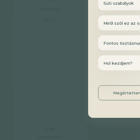
Süti szabályok
kezelhető edukác
Lista nézet
A webinár adáso
Blog
Miről szól ez az o
menüpontba
tö
Fontos tisztáznu
Hol kezdjem?
Megértette
GYIK
Impresszum