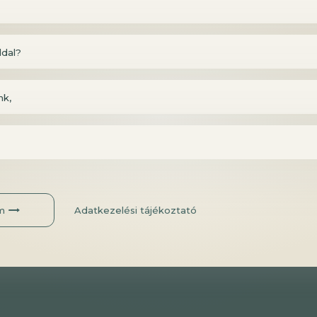
iós felületre.
k archívumát a
Webinár menüpontban
böngészheti, a B
ldal?
ltöttük fel.
nk,
m
Adatkezelési tájékoztató