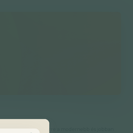
ind átköltöztettük erre a modernebb és jobban