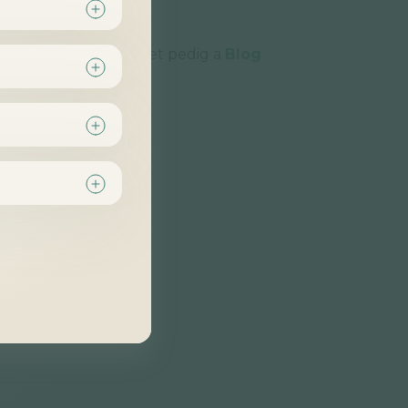
ence által írt cikkeket pedig a
Blog