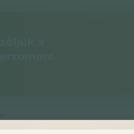
zöljük a
verzumon!
ó!
 szabogalbence.hu oldalon megtalálható tartalmakat m