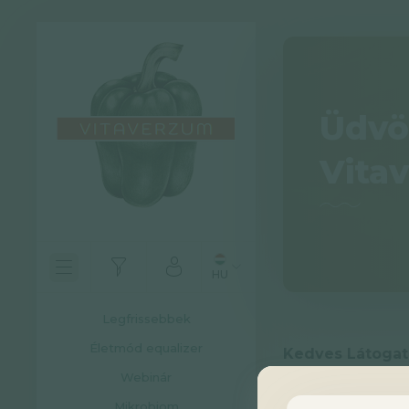
Üdvö
Vita
HU
Legfrissebbek
Életmód equalizer
Kedves Látogat
Webinár
A korábbiakban a
Mikrobiom