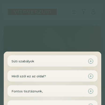
Üdvözöljük a Vitaverzumon!
Süti szabályok
Miről szól ez az oldal?
HU
Fontos tisztáznunk,
GYIK
Impresszum
Kedves Látogató!