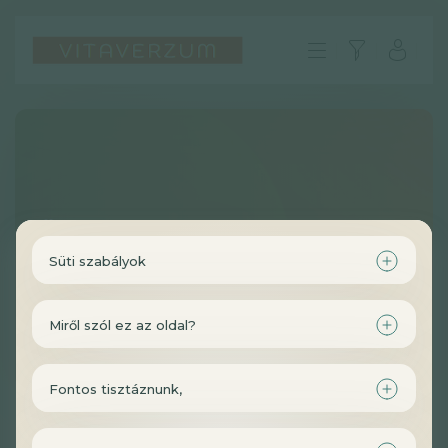
Üdvözöljük a Vitaverzumon!
Süti szabályok
Miről szól ez az oldal?
HU
Fontos tisztáznunk,
GYIK
Impresszum
Kedves Látogató!